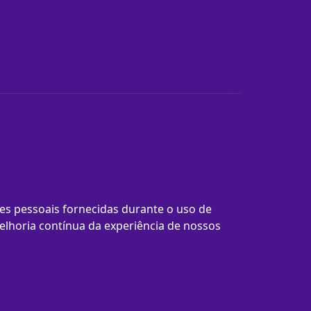
es pessoais fornecidas durante o uso de
elhoria contínua da experiência de nossos