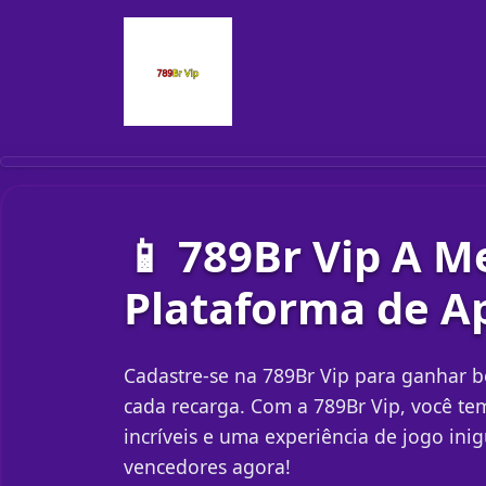
📱 789Br Vip A M
Plataforma de A
Cadastre-se na 789Br Vip para ganhar 
cada recarga. Com a 789Br Vip, você t
incríveis e uma experiência de jogo inig
vencedores agora!