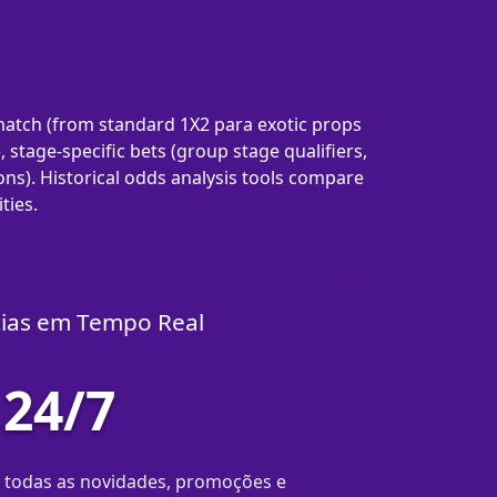
atch (from standard 1X2 para exotic props
 stage-specific bets (group stage qualifiers,
ns). Historical odds analysis tools compare
ties.
cias em Tempo Real
24/7
e todas as novidades, promoções e