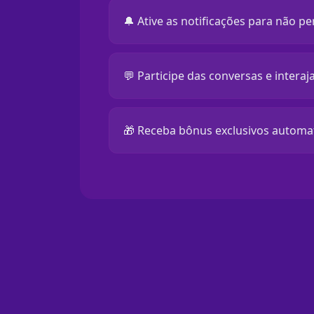
🔔 Ative as notificações para não p
💬 Participe das conversas e interaj
🎁 Receba bônus exclusivos autom