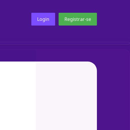
Login
Registrar-se