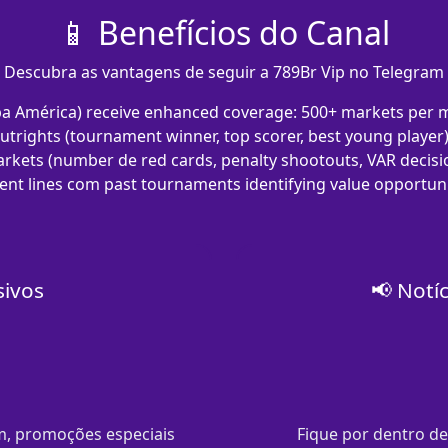
📱 Benefícios do Canal
Descubra as vantagens de seguir a 789Br Vip no Telegram
a América) receive enhanced coverage: 500+ markets per m
trights (tournament winner, top scorer, best young player),
arkets (number de red cards, penalty shootouts, VAR decisio
ent lines com past tournaments identifying value opportuni
sivos
📢 Notí
m, promoções especiais
Fique por dentro d