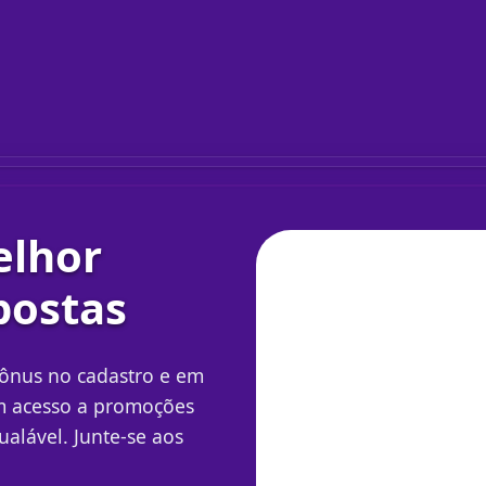
elhor
postas
bônus no cadastro e em
em acesso a promoções
ualável. Junte-se aos