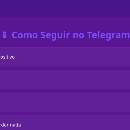
📱 Como Seguir no Telegram
ositivo
erder nada