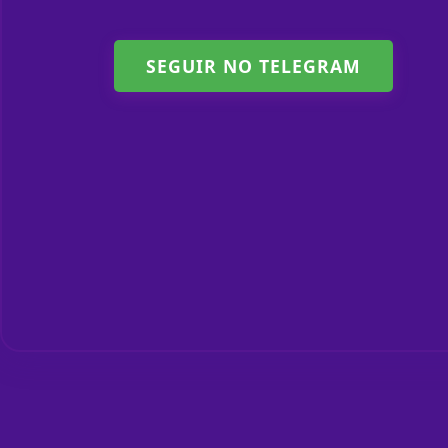
SEGUIR NO TELEGRAM