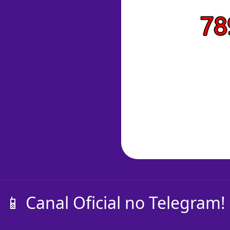
📱 Canal Oficial no Telegram!