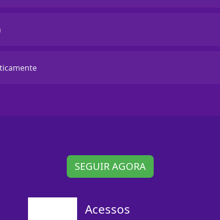
a
aticamente
SEGUIR AGORA
Acessos