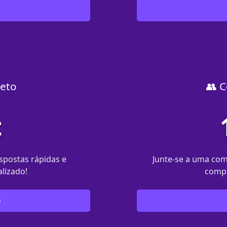
reto
👥 
t
espostas rápidas e
Junte-se a uma com
lizado!
compa
e