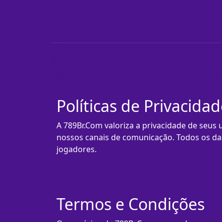
Políticas de Privacida
A 789Br.Com valoriza a privacidade de seus
nossos canais de comunicação. Todos os dad
jogadores.
Termos e Condições