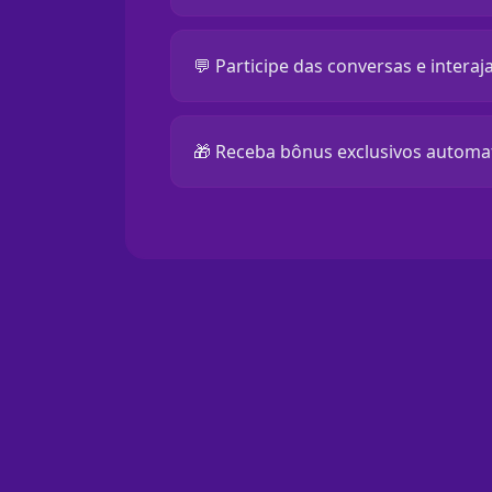
💬 Participe das conversas e interaj
🎁 Receba bônus exclusivos autom