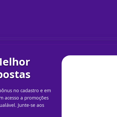
Melhor
postas
bônus no cadastro e em
em acesso a promoções
ualável. Junte-se aos