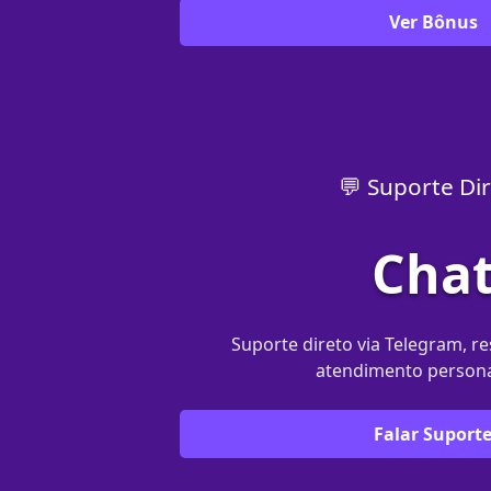
Ver Bônus
💬 Suporte Di
Cha
Suporte direto via Telegram, r
atendimento persona
Falar Suport