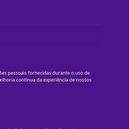
ões pessoais fornecidas durante o uso de
elhoria contínua da experiência de nossos