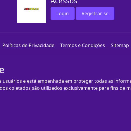
Acessos
Login
Registrar-se
Políticas de Privacidade
Termos e Condições
Sitemap
de
us usuários e está empenhada em proteger todas as inform
os coletados são utilizados exclusivamente para fins de m