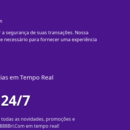
m
ir a segurança de suas transações. Nossa
e necessário para fornecer uma experiência
cias em Tempo Real
24/7
e todas as novidades, promoções e
7888Brl.Com em tempo real!