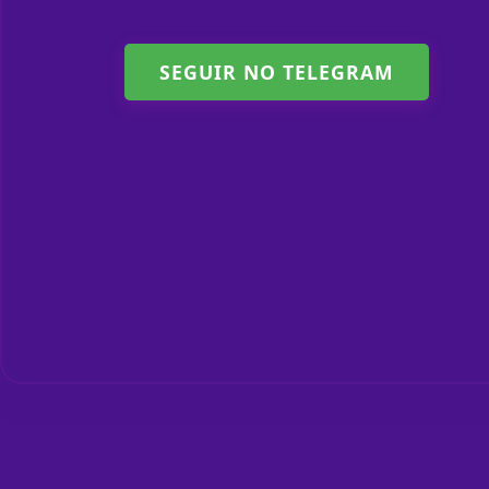
SEGUIR NO TELEGRAM