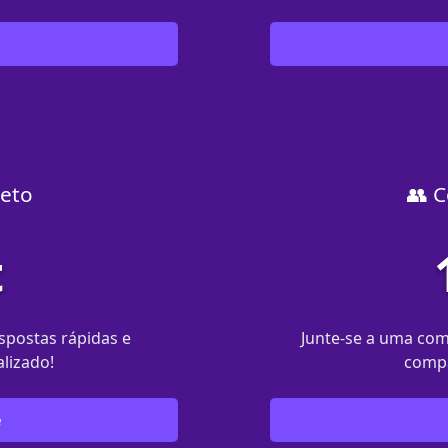
reto
👥 
t
espostas rápidas e
Junte-se a uma com
lizado!
compa
e