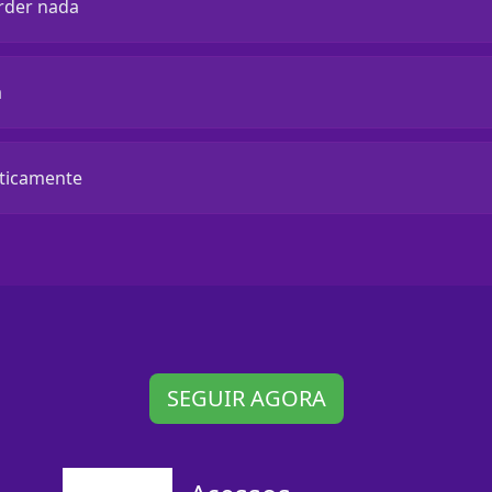
erder nada
a
aticamente
SEGUIR AGORA