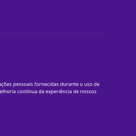
ações pessoais fornecidas durante o uso de
elhoria contínua da experiência de nossos