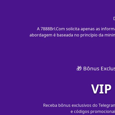
A 7888Brl.Com solicita apenas as inform
abordagem é baseada no princípio da minim
🎁 Bônus Exclu
VIP
Receba bônus exclusivos do Telegra
e códigos promocionai