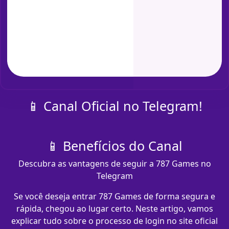
📱 Canal Oficial no Telegram!
📱 Benefícios do Canal
Descubra as vantagens de seguir a 787 Games no
Telegram
Se você deseja entrar 787 Games de forma segura e
rápida, chegou ao lugar certo. Neste artigo, vamos
explicar tudo sobre o processo de login no site oficial