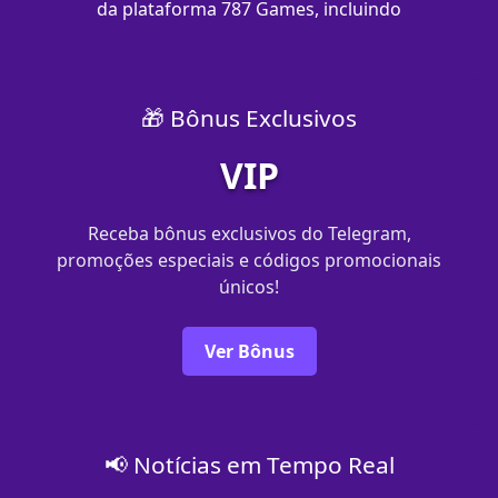
da plataforma 787 Games, incluindo
🎁 Bônus Exclusivos
VIP
Receba bônus exclusivos do Telegram,
promoções especiais e códigos promocionais
únicos!
Ver Bônus
📢 Notícias em Tempo Real