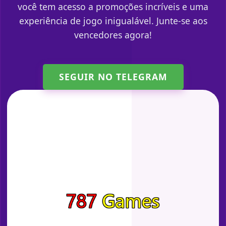
você tem acesso a promoções incríveis e uma
experiência de jogo inigualável. Junte-se aos
vencedores agora!
SEGUIR NO TELEGRAM