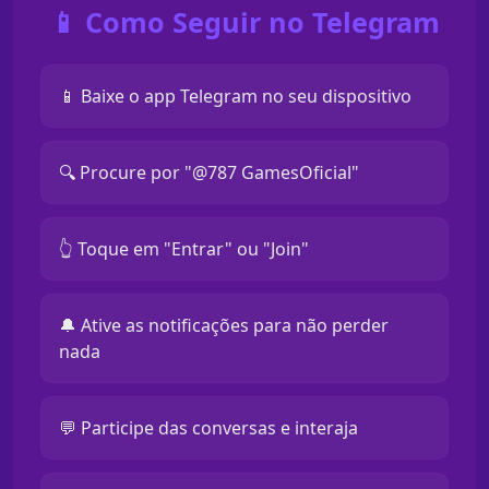
📱 Como Seguir no Telegram
📱 Baixe o app Telegram no seu dispositivo
🔍 Procure por "@787 GamesOficial"
👆 Toque em "Entrar" ou "Join"
🔔 Ative as notificações para não perder
nada
💬 Participe das conversas e interaja