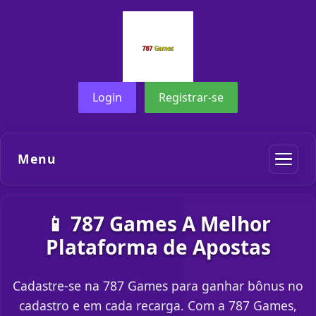
Login
Registrar-se
Menu
📱 787 Games A Melhor
Plataforma de Apostas
Cadastre-se na 787 Games para ganhar bônus no
cadastro e em cada recarga. Com a 787 Games,