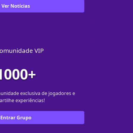
Ver Notícias
Comunidade VIP
1000+
unidade exclusiva de jogadores e
rtilhe experiências!
Entrar Grupo