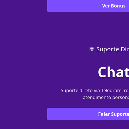
Ver Bônus
💬 Suporte Di
Cha
Suporte direto via Telegram, r
atendimento persona
Falar Suport