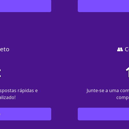
reto
👥 
t
espostas rápidas e
Junte-se a uma com
lizado!
compa
e