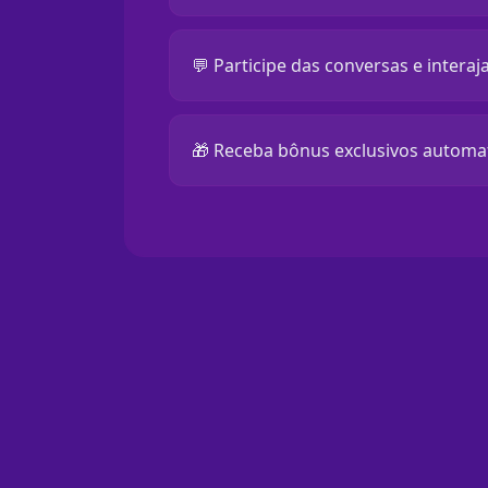
💬 Participe das conversas e interaj
🎁 Receba bônus exclusivos autom