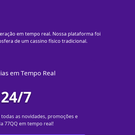
teração em tempo real. Nossa plataforma foi
fera de um cassino físico tradicional.
cias em Tempo Real
24/7
e todas as novidades, promoções e
da 77QQ em tempo real!