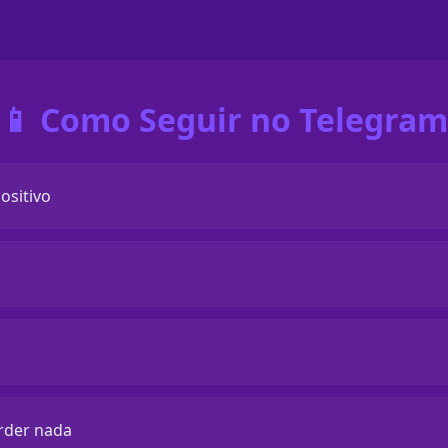
📱 Como Seguir no Telegram
ositivo
erder nada