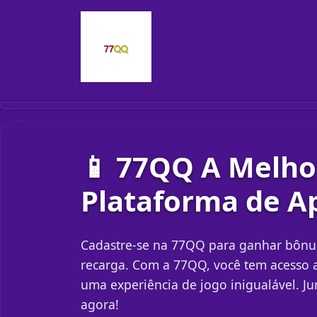
📱 77QQ A Melho
Plataforma de A
Cadastre-se na 77QQ para ganhar bônu
recarga. Com a 77QQ, você tem acesso a
uma experiência de jogo inigualável. J
agora!