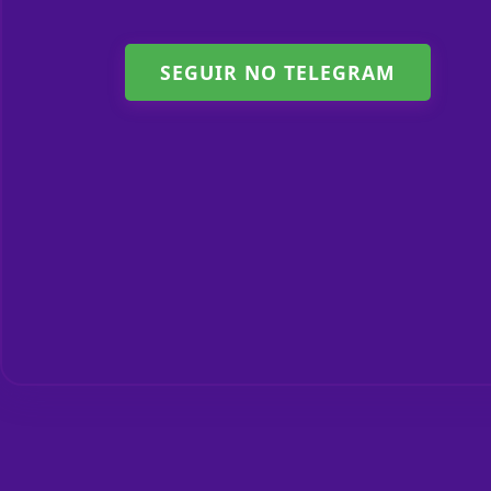
SEGUIR NO TELEGRAM