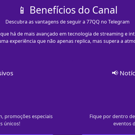
📱 Benefícios do Canal
Descubra as vantagens de seguir a 77QQ no Telegram
 que há de mais avançado em tecnologia de streaming e in
ma experiência que não apenas replica, mas supera a atmos
sivos
📢 Notí
m, promoções especiais
Fique por dentro d
s únicos!
eventos 