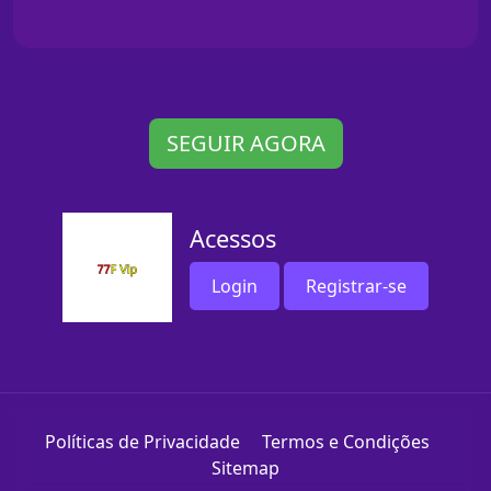
SEGUIR AGORA
Acessos
Login
Registrar-se
Políticas de Privacidade
Termos e Condições
Sitemap