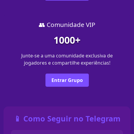
👥 Comunidade VIP
1000+
Junte-se a uma comunidade exclusiva de
jogadores e compartilhe experiências!
Entrar Grupo
📱 Como Seguir no Telegram