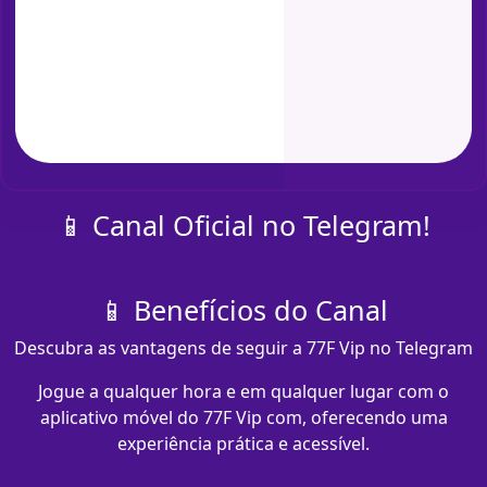
📱 Canal Oficial no Telegram!
📱 Benefícios do Canal
Descubra as vantagens de seguir a 77F Vip no Telegram
Jogue a qualquer hora e em qualquer lugar com o
aplicativo móvel do 77F Vip com​, oferecendo uma
experiência prática e acessível.