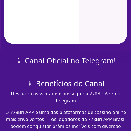
📱 Canal Oficial no Telegram!
📱 Benefícios do Canal
Descubra as vantagens de seguir a 778Brl APP no
Telegram
O 778Brl APP é uma das plataformas de cassino online
mais envolventes — os jogadores da 778Brl APP Brasil
podem conquistar prêmios incríveis com diversão