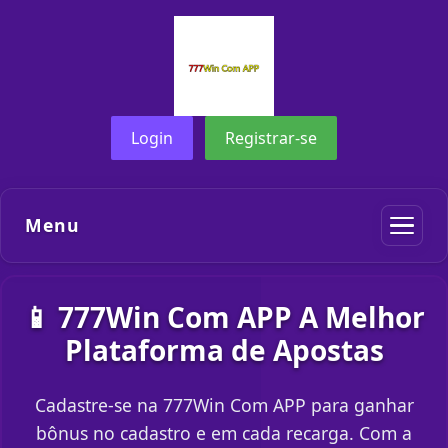
Login
Registrar-se
Menu
📱 777Win Com APP A Melhor
Plataforma de Apostas
Cadastre-se na 777Win Com APP para ganhar
bônus no cadastro e em cada recarga. Com a