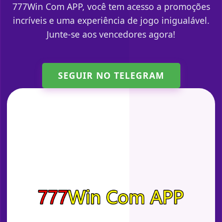
777Win Com APP, você tem acesso a promoções
incríveis e uma experiência de jogo inigualável.
Junte-se aos vencedores agora!
SEGUIR NO TELEGRAM