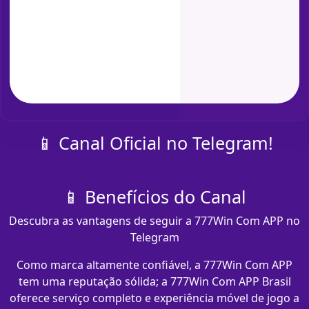
📱 Canal Oficial no Telegram!
📱 Benefícios do Canal
Descubra as vantagens de seguir a 777Win Com APP no
Telegram
Como marca altamente confiável, a 777Win Com APP
tem uma reputação sólida; a 777Win Com APP Brasil
oferece serviço completo e experiência móvel de jogo a