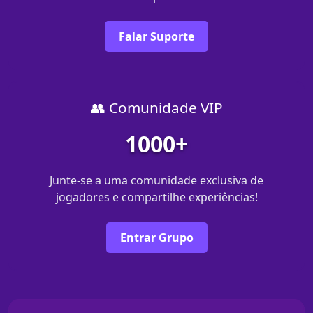
Falar Suporte
👥 Comunidade VIP
1000+
Junte-se a uma comunidade exclusiva de
jogadores e compartilhe experiências!
Entrar Grupo