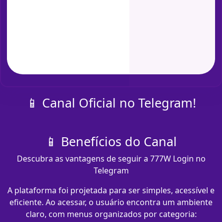
📱 Canal Oficial no Telegram!
📱 Benefícios do Canal
Descubra as vantagens de seguir a 777W Login no
Telegram
A plataforma foi projetada para ser simples, acessível e
eficiente. Ao acessar, o usuário encontra um ambiente
claro, com menus organizados por categoria: