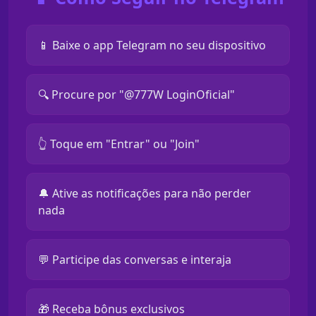
📱 Baixe o app Telegram no seu dispositivo
🔍 Procure por "@777W LoginOficial"
👆 Toque em "Entrar" ou "Join"
🔔 Ative as notificações para não perder
nada
💬 Participe das conversas e interaja
🎁 Receba bônus exclusivos