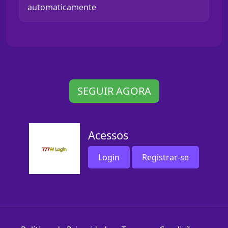
automaticamente
SEGUIR AGORA
Acessos
Login
Registrar-se