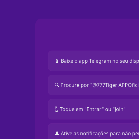
📱 Baixe o app Telegram no seu disp
🔍 Procure por "@777Tiger APPOfici
👆 Toque em "Entrar" ou "Join"
🔔 Ative as notificações para não p