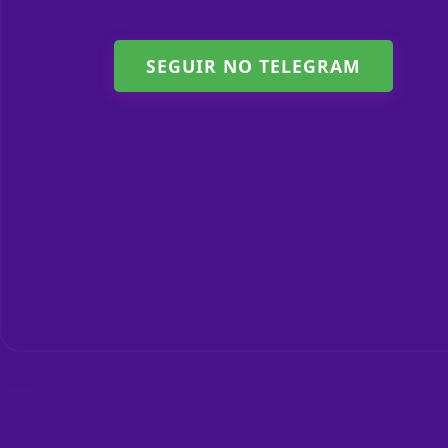
SEGUIR NO TELEGRAM