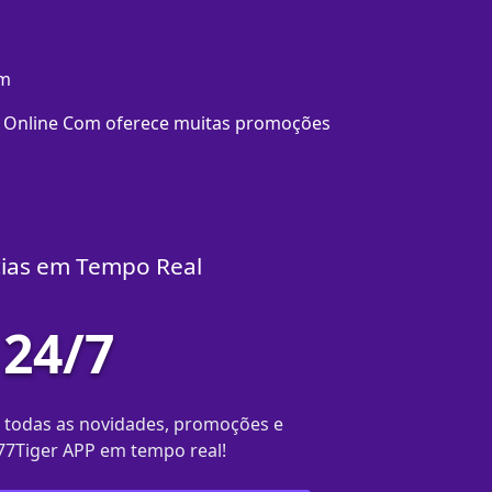
am
PP Online Com oferece muitas promoções
cias em Tempo Real
24/7
e todas as novidades, promoções e
77Tiger APP em tempo real!