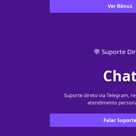
Ver Bônus
💬 Suporte Di
Cha
Suporte direto via Telegram, r
atendimento persona
Falar Suport