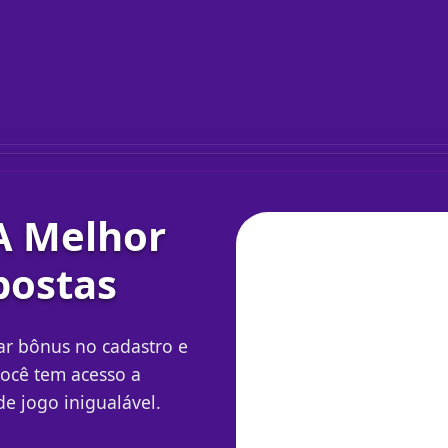
A Melhor
postas
ar bônus no cadastro e
você tem acesso a
e jogo inigualável.