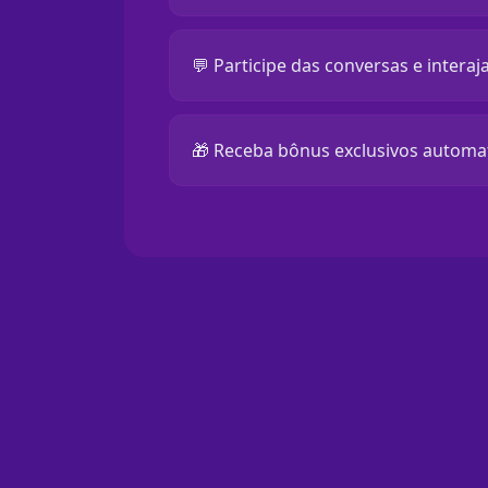
💬 Participe das conversas e interaj
🎁 Receba bônus exclusivos autom