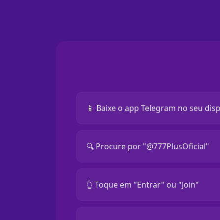
📱 Baixe o app Telegram no seu disp
🔍 Procure por "@777PlusOficial"
👆 Toque em "Entrar" ou "Join"