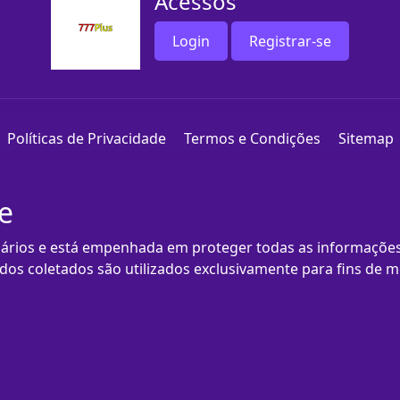
Acessos
Login
Registrar-se
Políticas de Privacidade
Termos e Condições
Sitemap
de
suários e está empenhada em proteger todas as informações
os coletados são utilizados exclusivamente para fins de m