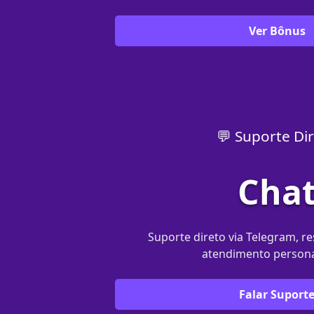
Ver Bônus
💬 Suporte Di
Cha
Suporte direto via Telegram, r
atendimento persona
Falar Suport