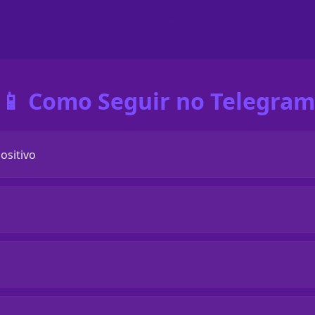
📱 Como Seguir no Telegram
ositivo