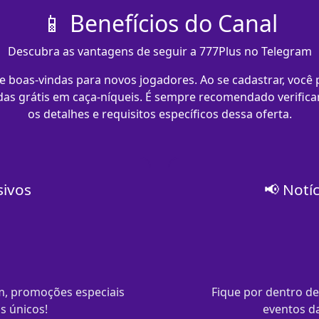
📱 Benefícios do Canal
Descubra as vantagens de seguir a 777Plus no Telegram
e boas-vindas para novos jogadores. Ao se cadastrar, você
das grátis em caça-níqueis. É sempre recomendado verifica
os detalhes e requisitos específicos dessa oferta.
sivos
📢 Notí
m, promoções especiais
Fique por dentro d
s únicos!
eventos d