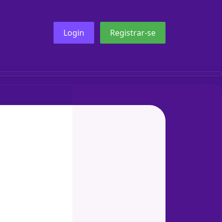
Login
Registrar-se