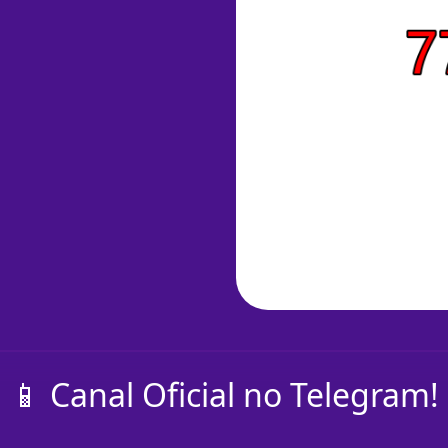
📱 Canal Oficial no Telegram!