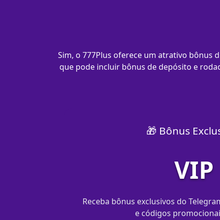
Sim, o 777Plus oferece um atrativo bônus d
que pode incluir bônus de depósito e roda
🎁 Bônus Exclu
VIP
Receba bônus exclusivos do Telegra
e códigos promocionai