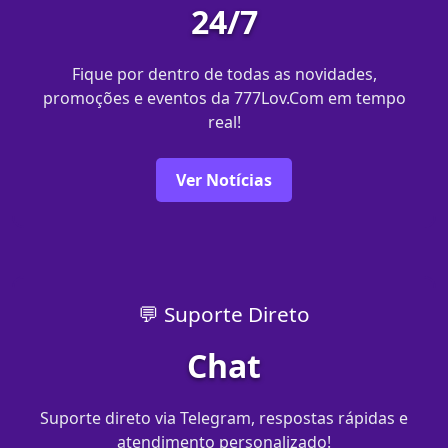
24/7
Fique por dentro de todas as novidades,
promoções e eventos da 777Lov.Com em tempo
real!
Ver Notícias
💬 Suporte Direto
Chat
Suporte direto via Telegram, respostas rápidas e
atendimento personalizado!