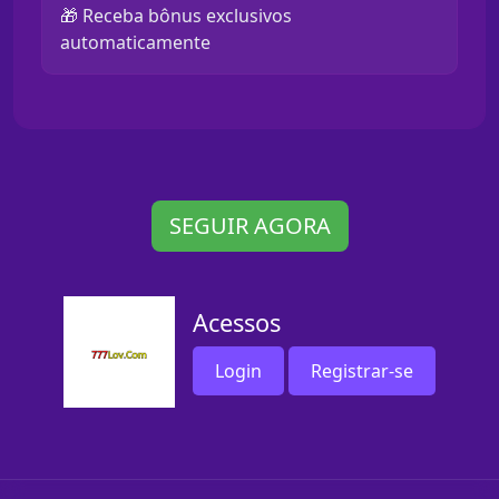
🎁 Receba bônus exclusivos
automaticamente
SEGUIR AGORA
Acessos
Login
Registrar-se