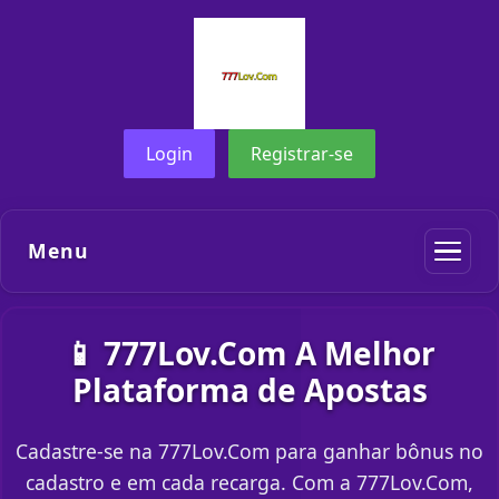
Login
Registrar-se
Menu
📱 777Lov.Com A Melhor
Plataforma de Apostas
Cadastre-se na 777Lov.Com para ganhar bônus no
cadastro e em cada recarga. Com a 777Lov.Com,