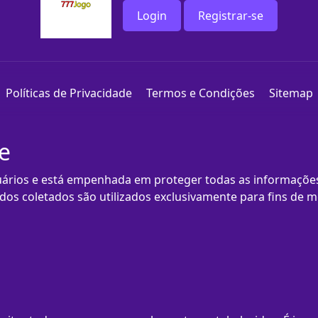
Login
Registrar-se
Políticas de Privacidade
Termos e Condições
Sitemap
de
suários e está empenhada em proteger todas as informaçõe
os coletados são utilizados exclusivamente para fins de m