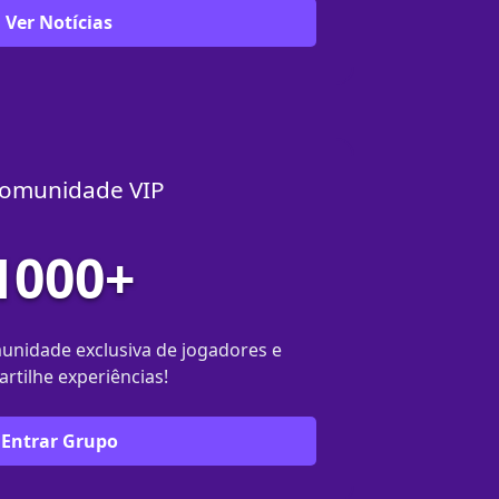
Ver Notícias
Comunidade VIP
1000+
unidade exclusiva de jogadores e
rtilhe experiências!
Entrar Grupo