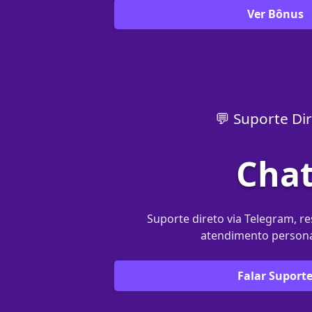
Ver Bônus
💬 Suporte Di
Cha
Suporte direto via Telegram, r
atendimento persona
Falar Suport