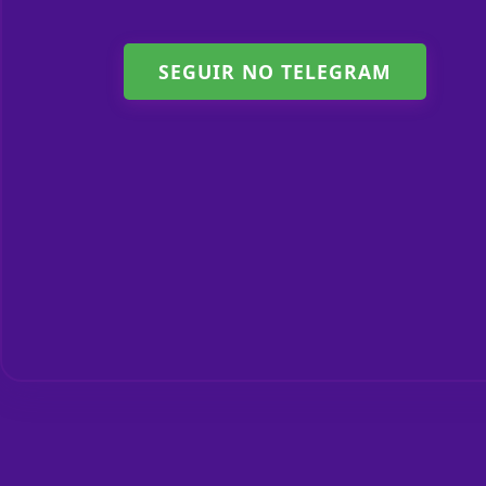
SEGUIR NO TELEGRAM