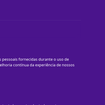
s pessoais fornecidas durante o uso de
elhoria contínua da experiência de nossos