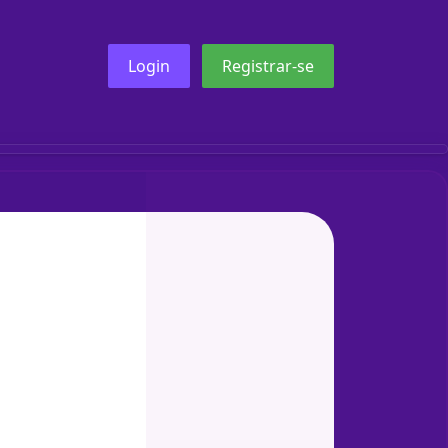
Login
Registrar-se