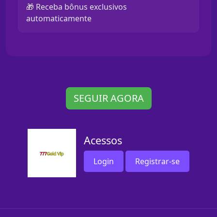
🎁 Receba bônus exclusivos
automaticamente
SEGUIR AGORA
Acessos
Login
Registrar-se