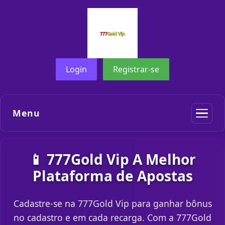
Login
Registrar-se
Menu
📱 777Gold Vip A Melhor
Plataforma de Apostas
Cadastre-se na 777Gold Vip para ganhar bônus
no cadastro e em cada recarga. Com a 777Gold