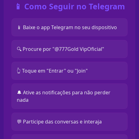
📱 Como Seguir no Telegram
📱 Baixe o app Telegram no seu dispositivo
🔍 Procure por "@777Gold VipOficial"
👆 Toque em "Entrar" ou "Join"
🔔 Ative as notificações para não perder
nada
💬 Participe das conversas e interaja