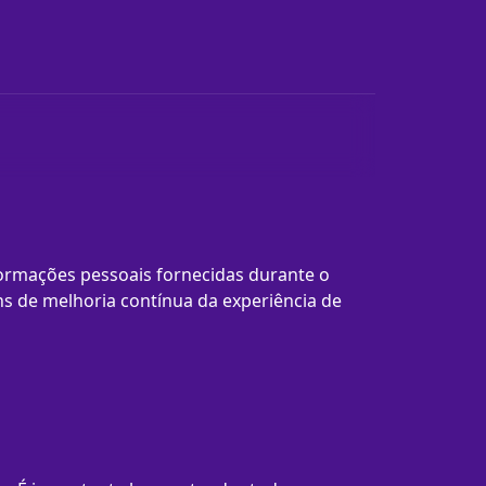
formações pessoais fornecidas durante o
ns de melhoria contínua da experiência de