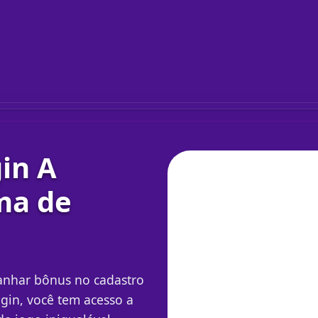
in A
ma de
anhar bônus no cadastro
gin, você tem acesso a