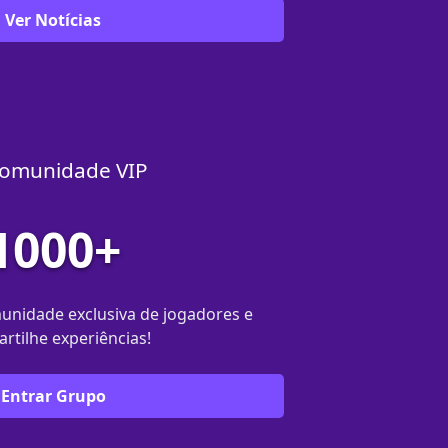
Ver Notícias
Comunidade VIP
1000+
unidade exclusiva de jogadores e
rtilhe experiências!
Entrar Grupo