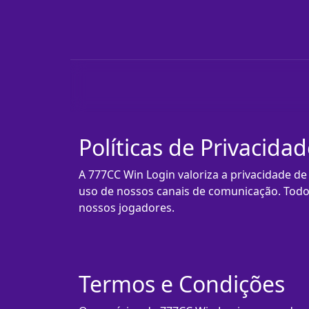
Políticas de Privacida
A 777CC Win Login valoriza a privacidade d
uso de nossos canais de comunicação. Todos
nossos jogadores.
Termos e Condições