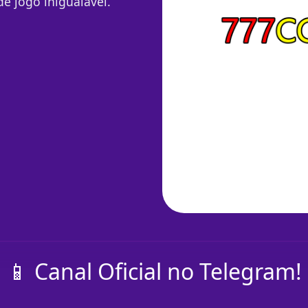
e jogo inigualável.
📱 Canal Oficial no Telegram!