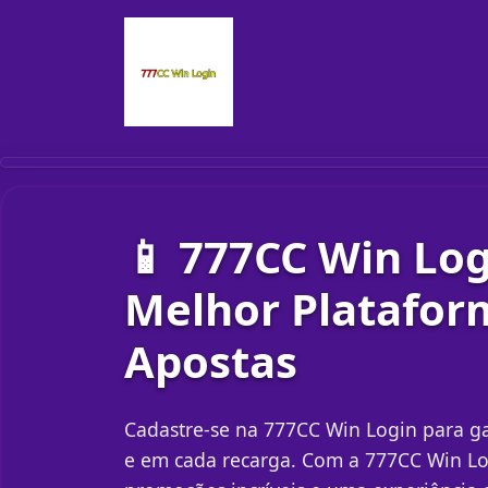
📱 777CC Win Log
Melhor Platafor
Apostas
Cadastre-se na 777CC Win Login para g
e em cada recarga. Com a 777CC Win Lo