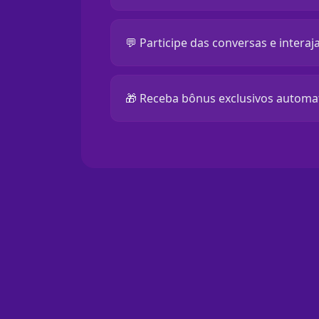
💬 Participe das conversas e interaj
🎁 Receba bônus exclusivos autom