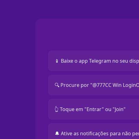
📱 Baixe o app Telegram no seu disp
🔍 Procure por "@777CC Win LoginOf
👆 Toque em "Entrar" ou "Join"
🔔 Ative as notificações para não p