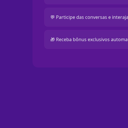
💬 Participe das conversas e interaj
🎁 Receba bônus exclusivos autom