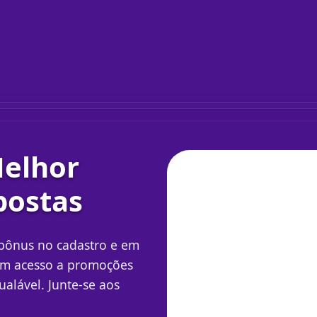
Melhor
postas
bônus no cadastro e em
em acesso a promoções
ualável. Junte-se aos