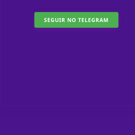
SEGUIR NO TELEGRAM