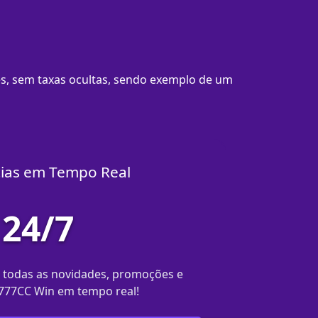
es, sem taxas ocultas, sendo exemplo de um
cias em Tempo Real
24/7
e todas as novidades, promoções e
777CC Win em tempo real!