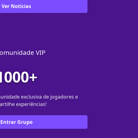
Ver Notícias
Comunidade VIP
1000+
unidade exclusiva de jogadores e
rtilhe experiências!
Entrar Grupo