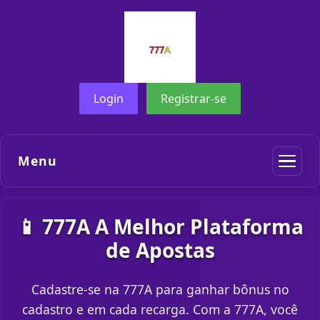
Login
Registrar-se
Menu
📱 777A A Melhor Plataforma
de Apostas
Cadastre-se na 777A para ganhar bônus no
cadastro e em cada recarga. Com a 777A, você