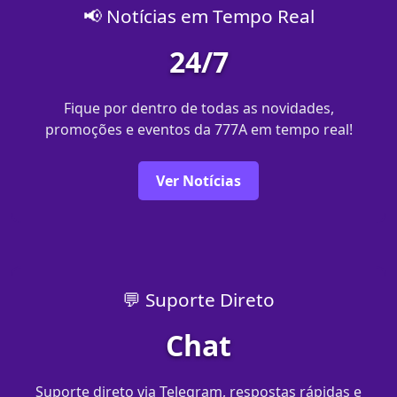
📢 Notícias em Tempo Real
24/7
Fique por dentro de todas as novidades,
promoções e eventos da 777A em tempo real!
Ver Notícias
💬 Suporte Direto
Chat
Suporte direto via Telegram, respostas rápidas e