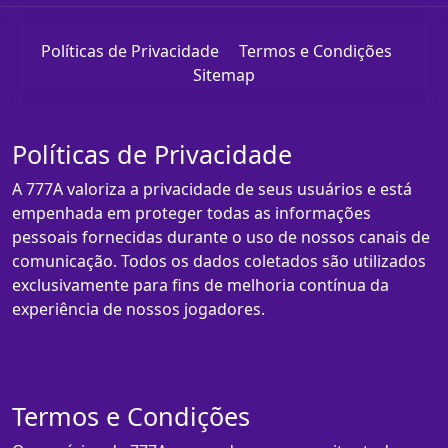
Políticas de Privacidade
Termos e Condições
Sitemap
Políticas de Privacidade
A 777A valoriza a privacidade de seus usuários e está
empenhada em proteger todas as informações
pessoais fornecidas durante o uso de nossos canais de
comunicação. Todos os dados coletados são utilizados
exclusivamente para fins de melhoria contínua da
experiência de nossos jogadores.
Termos e Condições