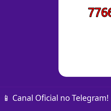
📱 Canal Oficial no Telegram!