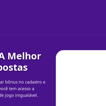
 A Melhor
postas
ar bônus no cadastro e
você tem acesso a
e jogo inigualável.