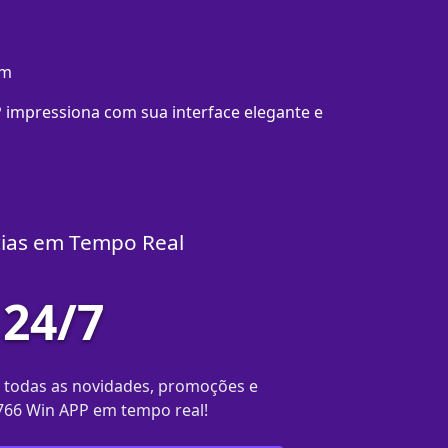
am
 impressiona com sua interface elegante e
cias em Tempo Real
24/7
e todas as novidades, promoções e
766 Win APP em tempo real!