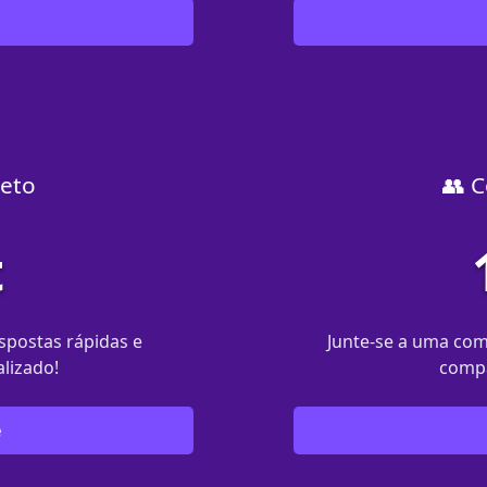
reto
👥 
t
espostas rápidas e
Junte-se a uma com
lizado!
compa
e