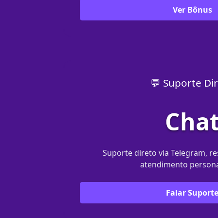
Ver Bônus
💬 Suporte Di
Cha
Suporte direto via Telegram, r
atendimento persona
Falar Suport