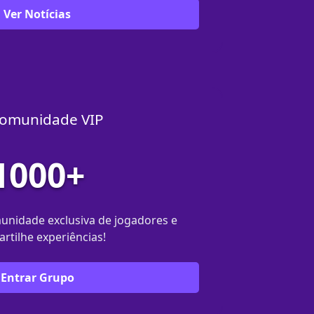
Ver Notícias
Comunidade VIP
1000+
unidade exclusiva de jogadores e
rtilhe experiências!
Entrar Grupo