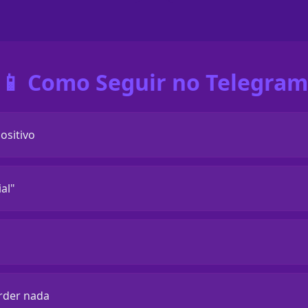
📱 Como Seguir no Telegram
ositivo
al"
erder nada