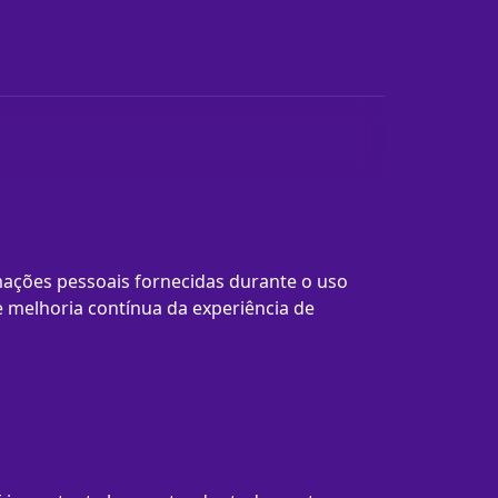
mações pessoais fornecidas durante o uso
e melhoria contínua da experiência de