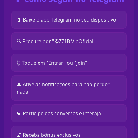
📱 Baixe o app Telegram no seu dispositivo
🔍 Procure por "@771B VipOficial"
👆 Toque em "Entrar" ou "Join"
🔔 Ative as notificações para não perder
nada
💬 Participe das conversas e interaja
🎁 Receba bônus exclusivos