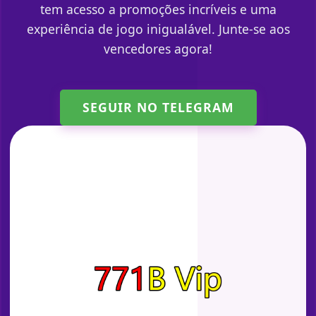
tem acesso a promoções incríveis e uma
experiência de jogo inigualável. Junte-se aos
vencedores agora!
SEGUIR NO TELEGRAM