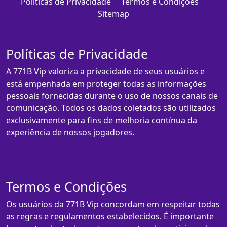
Políticas de Privacidade
Termos e Condições
Sitemap
Políticas de Privacidade
A 771B Vip valoriza a privacidade de seus usuários e
está empenhada em proteger todas as informações
pessoais fornecidas durante o uso de nossos canais de
comunicação. Todos os dados coletados são utilizados
exclusivamente para fins de melhoria contínua da
experiência de nossos jogadores.
Termos e Condições
Os usuários da 771B Vip concordam em respeitar todas
as regras e regulamentos estabelecidos. É importante