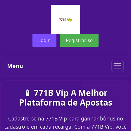
Login
Registrar-se
Menu
📱 771B Vip A Melhor
Plataforma de Apostas
Cadastre-se na 771B Vip para ganhar bônus no
cadastro e em cada recarga. Com a 771B Vip, você