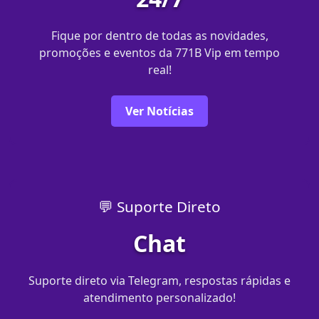
Fique por dentro de todas as novidades,
promoções e eventos da 771B Vip em tempo
real!
Ver Notícias
💬 Suporte Direto
Chat
Suporte direto via Telegram, respostas rápidas e
atendimento personalizado!