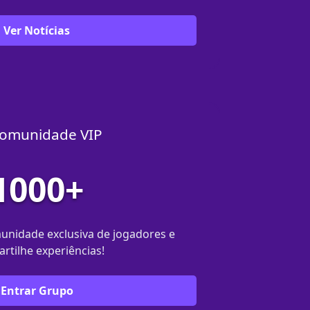
Ver Notícias
Comunidade VIP
1000+
unidade exclusiva de jogadores e
rtilhe experiências!
Entrar Grupo