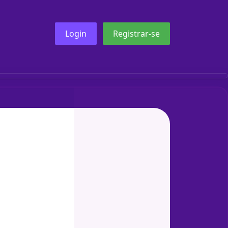
Login
Registrar-se