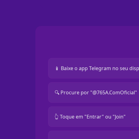
📱 Baixe o app Telegram no seu disp
🔍 Procure por "@765A.ComOficial"
👆 Toque em "Entrar" ou "Join"