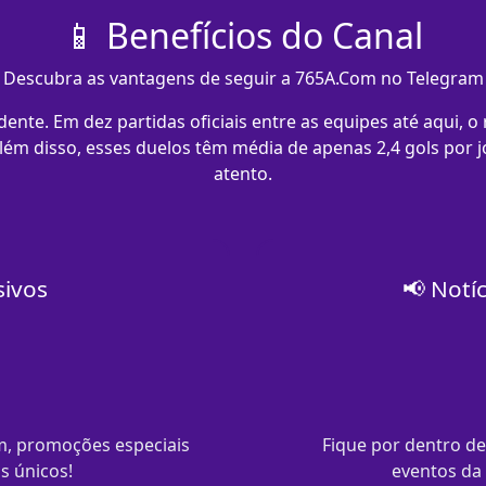
📱 Benefícios do Canal
Descubra as vantagens de seguir a 765A.Com no Telegram
dente. Em dez partidas oficiais entre as equipes até aqui, o
 Além disso, esses duelos têm média de apenas 2,4 gols por
atento.
sivos
📢 Notí
m, promoções especiais
Fique por dentro d
s únicos!
eventos da