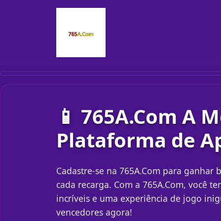
📱 765A.Com A M
Plataforma de A
Cadastre-se na 765A.Com para ganhar 
cada recarga. Com a 765A.Com, você t
incríveis e uma experiência de jogo inig
vencedores agora!