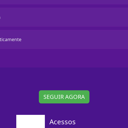
a
aticamente
SEGUIR AGORA
Acessos