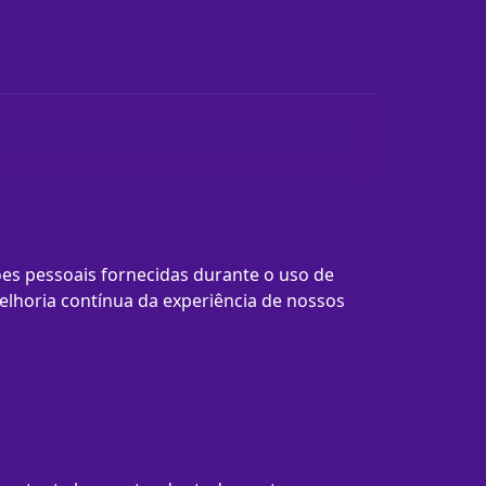
es pessoais fornecidas durante o uso de
elhoria contínua da experiência de nossos