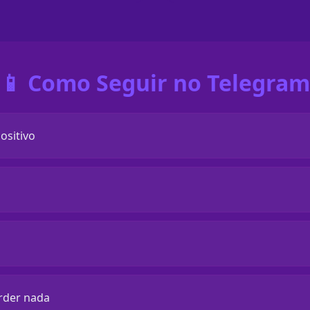
📱 Como Seguir no Telegram
ositivo
erder nada