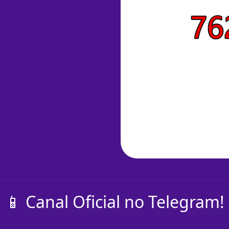
📱 Canal Oficial no Telegram!