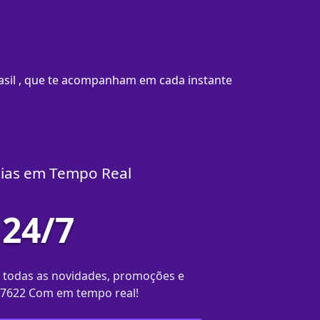
rasil , que te acompanham em cada instante
cias em Tempo Real
24/7
e todas as novidades, promoções e
 7622 Com em tempo real!