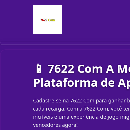
📱 7622 Com A M
Plataforma de A
Cadastre-se na 7622 Com para ganhar 
cada recarga. Com a 7622 Com, você t
incríveis e uma experiência de jogo inig
vencedores agora!