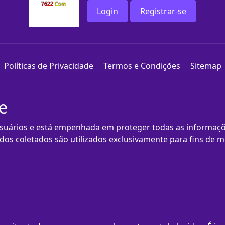
Login
Registrar-se
Políticas de Privacidade
Termos e Condições
Sitemap
de
 usuários e está empenhada em proteger todas as informaçõ
os coletados são utilizados exclusivamente para fins de m