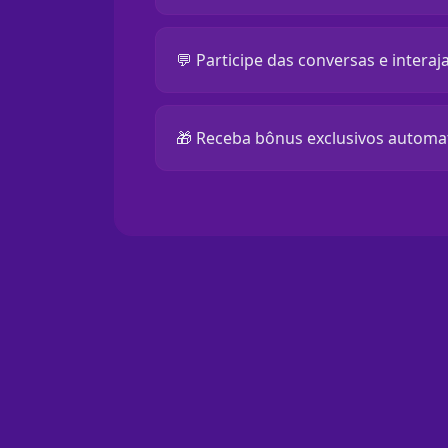
💬 Participe das conversas e interaj
🎁 Receba bônus exclusivos autom