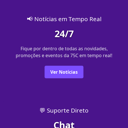
📢 Notícias em Tempo Real
24/7
Fique por dentro de todas as novidades,
promoções e eventos da 75C em tempo real!
Ver Notícias
💬 Suporte Direto
Chat