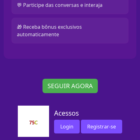
💬 Participe das conversas e interaja
🎁 Receba bônus exclusivos
automaticamente
SEGUIR AGORA
Acessos
Login
Registrar-se