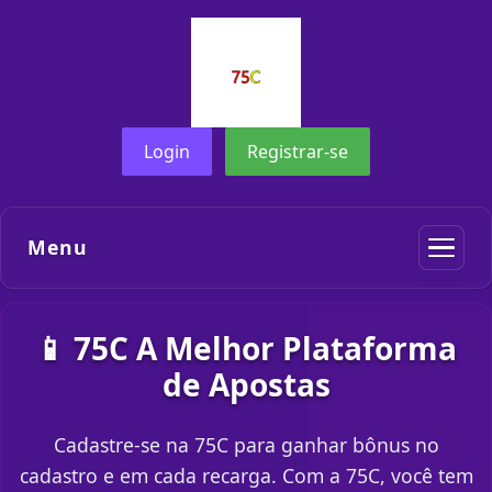
Login
Registrar-se
Menu
📱 75C A Melhor Plataforma
de Apostas
Cadastre-se na 75C para ganhar bônus no
cadastro e em cada recarga. Com a 75C, você tem