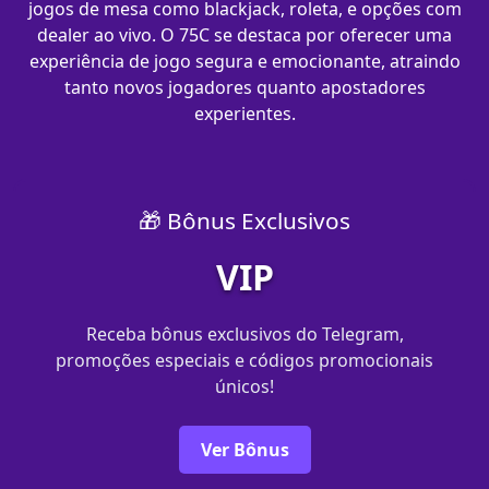
jogos de mesa como blackjack, roleta, e opções com
dealer ao vivo. O 75C se destaca por oferecer uma
experiência de jogo segura e emocionante, atraindo
tanto novos jogadores quanto apostadores
experientes.
🎁 Bônus Exclusivos
VIP
Receba bônus exclusivos do Telegram,
promoções especiais e códigos promocionais
únicos!
Ver Bônus