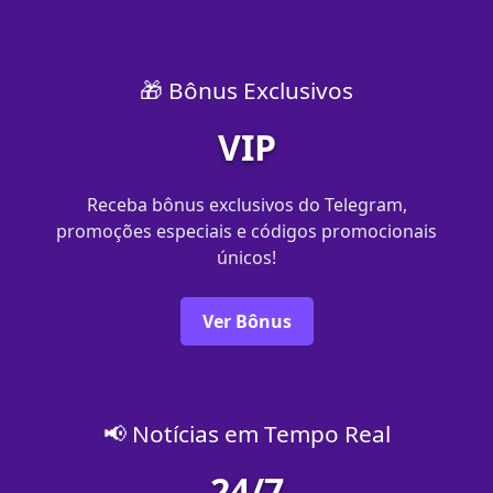
🎁 Bônus Exclusivos
VIP
Receba bônus exclusivos do Telegram,
promoções especiais e códigos promocionais
únicos!
Ver Bônus
📢 Notícias em Tempo Real
24/7