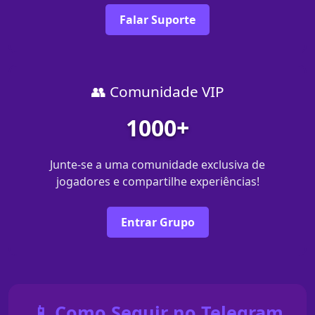
Falar Suporte
👥 Comunidade VIP
1000+
Junte-se a uma comunidade exclusiva de
jogadores e compartilhe experiências!
Entrar Grupo
📱 Como Seguir no Telegram