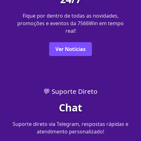
Fique por dentro de todas as novidades,
promoções e eventos da 7566Win em tempo
real!
Ver Notícias
💬 Suporte Direto
Chat
Suporte direto via Telegram, respostas rápidas e
atendimento personalizado!