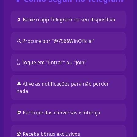
📱 Baixe o app Telegram no seu dispositivo
🔍 Procure por "@7566WinOficial"
👆 Toque em "Entrar" ou "Join"
🔔 Ative as notificações para não perder
nada
💬 Participe das conversas e interaja
🎁 Receba bônus exclusivos