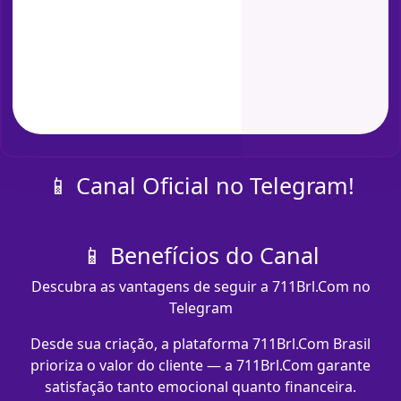
📱 Canal Oficial no Telegram!
📱 Benefícios do Canal
Descubra as vantagens de seguir a 711Brl.Com no
Telegram
Desde sua criação, a plataforma 711Brl.Com Brasil
prioriza o valor do cliente — a 711Brl.Com garante
satisfação tanto emocional quanto financeira.