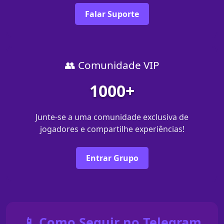
Falar Suporte
👥 Comunidade VIP
1000+
Junte-se a uma comunidade exclusiva de
jogadores e compartilhe experiências!
Entrar Grupo
📱 Como Seguir no Telegram