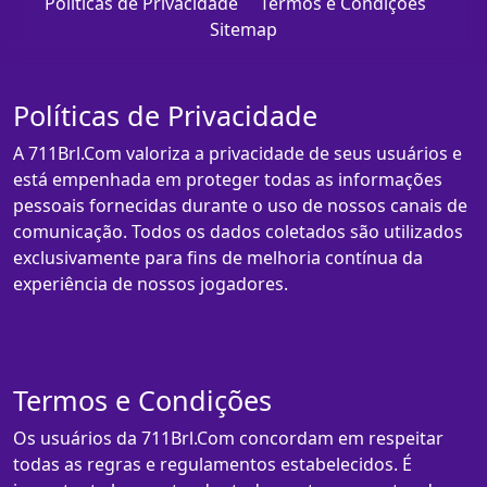
Políticas de Privacidade
Termos e Condições
Sitemap
Políticas de Privacidade
A 711Brl.Com valoriza a privacidade de seus usuários e
está empenhada em proteger todas as informações
pessoais fornecidas durante o uso de nossos canais de
comunicação. Todos os dados coletados são utilizados
exclusivamente para fins de melhoria contínua da
experiência de nossos jogadores.
Termos e Condições
Os usuários da 711Brl.Com concordam em respeitar
todas as regras e regulamentos estabelecidos. É