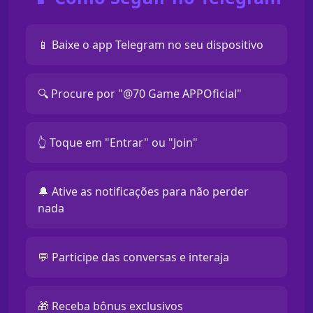
📱 Baixe o app Telegram no seu dispositivo
🔍 Procure por "@70 Game APPOficial"
👆 Toque em "Entrar" ou "Join"
🔔 Ative as notificações para não perder
nada
💬 Participe das conversas e interaja
🎁 Receba bônus exclusivos