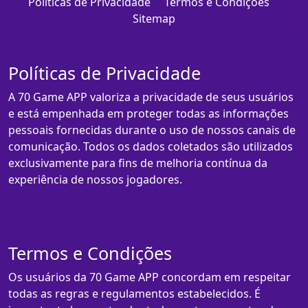
Políticas de Privacidade
Termos e Condições
Sitemap
Políticas de Privacidade
A 70 Game APP valoriza a privacidade de seus usuários
e está empenhada em proteger todas as informações
pessoais fornecidas durante o uso de nossos canais de
comunicação. Todos os dados coletados são utilizados
exclusivamente para fins de melhoria contínua da
experiência de nossos jogadores.
Termos e Condições
Os usuários da 70 Game APP concordam em respeitar
todas as regras e regulamentos estabelecidos. É