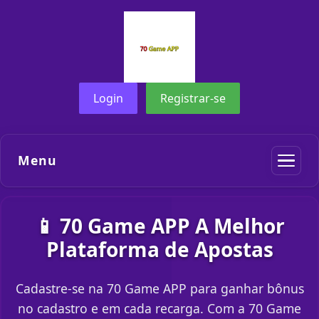
Login
Registrar-se
Menu
📱 70 Game APP A Melhor
Plataforma de Apostas
Cadastre-se na 70 Game APP para ganhar bônus
no cadastro e em cada recarga. Com a 70 Game