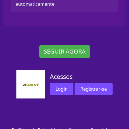
automaticamente
SEGUIR AGORA
Acessos
Login
Registrar-se