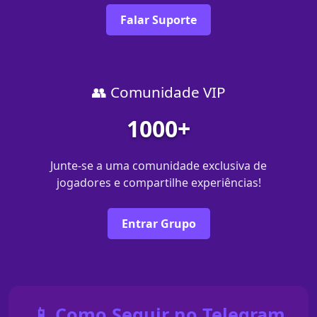
Falar Suporte
👥 Comunidade VIP
1000+
Junte-se a uma comunidade exclusiva de
jogadores e compartilhe experiências!
Entrar Grupo
📱 Como Seguir no Telegram