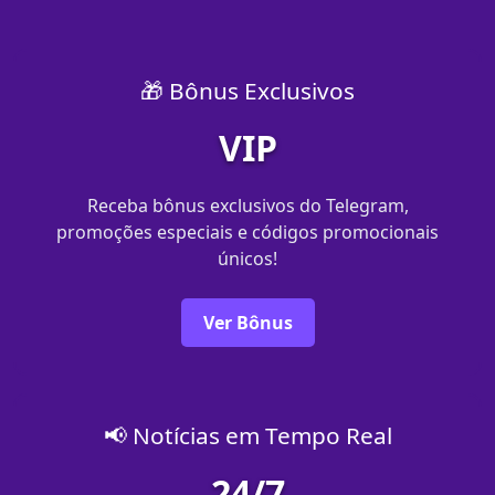
🎁 Bônus Exclusivos
VIP
Receba bônus exclusivos do Telegram,
promoções especiais e códigos promocionais
únicos!
Ver Bônus
📢 Notícias em Tempo Real
24/7