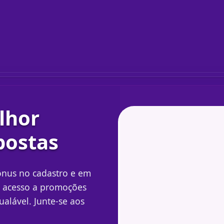
lhor
postas
ônus no cadastro e em
m acesso a promoções
ualável. Junte-se aos