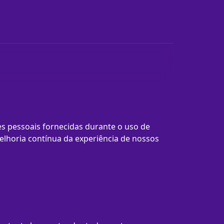
s pessoais fornecidas durante o uso de
elhoria contínua da experiência de nossos