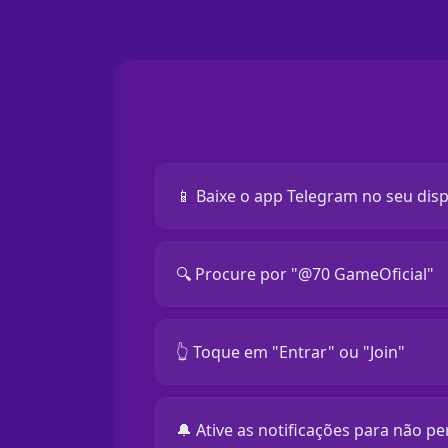
📱 Baixe o app Telegram no seu disp
🔍 Procure por "@70 GameOficial"
👆 Toque em "Entrar" ou "Join"
🔔 Ative as notificações para não p