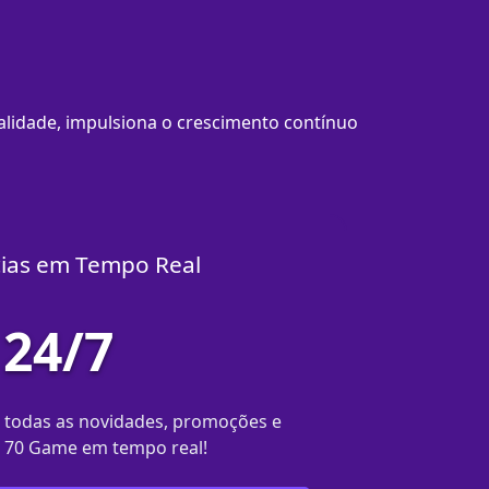
ualidade, impulsiona o crescimento contínuo
cias em Tempo Real
24/7
e todas as novidades, promoções e
 70 Game em tempo real!