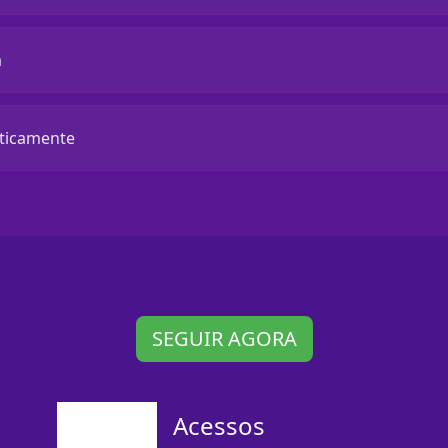
a
aticamente
SEGUIR AGORA
Acessos