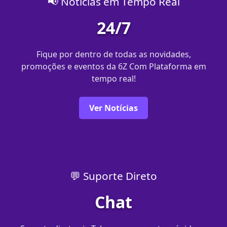
📢 Notícias em Tempo Real
24/7
Fique por dentro de todas as novidades,
promoções e eventos da 6Z Com Plataforma em
tempo real!
Ver Notícias
💬 Suporte Direto
Chat