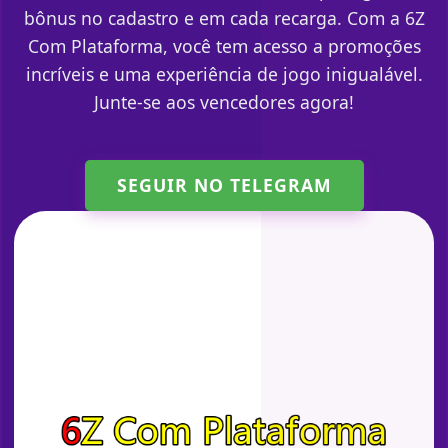
bônus no cadastro e em cada recarga. Com a 6Z
Com Plataforma, você tem acesso a promoções
incríveis e uma experiência de jogo inigualável.
Junte-se aos vencedores agora!
SEGUIR NO TELEGRAM