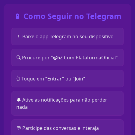
📱 Como Seguir no Telegram
📱 Baixe o app Telegram no seu dispositivo
🔍 Procure por "@6Z Com PlataformaOficial"
👆 Toque em "Entrar" ou "Join"
🔔 Ative as notificações para não perder
nada
💬 Participe das conversas e interaja