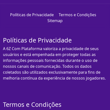
Políticas de Privacidade
Termos e Condições
Sitemap
Políticas de Privacidade
A 6Z Com Plataforma valoriza a privacidade de seus
usuários e está empenhada em proteger todas as
informações pessoais fornecidas durante o uso de
nossos canais de comunicação. Todos os dados
coletados são utilizados exclusivamente para fins de
melhoria contínua da experiência de nossos jogadores.
Termos e Condições