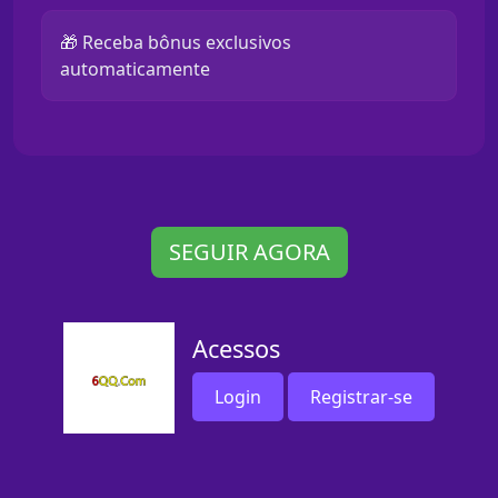
🎁 Receba bônus exclusivos
automaticamente
SEGUIR AGORA
Acessos
Login
Registrar-se