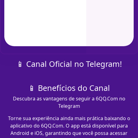
📱 Canal Oficial no Telegram!
📱 Benefícios do Canal
Descubra as vantagens de seguir a 6QQ.Com no
Telegram
Torne sua experiência ainda mais prática baixando o
aplicativo do 6QQ.Com. O app está disponível para
Android e iOS, garantindo que você possa acessar