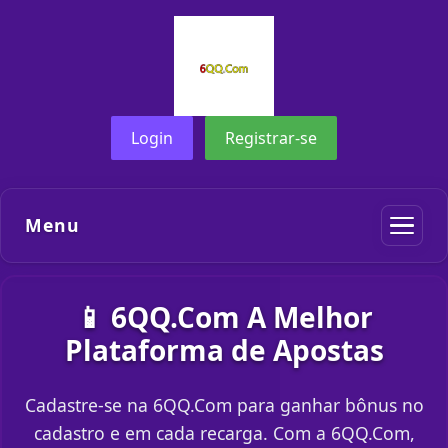
Login
Registrar-se
Menu
📱 6QQ.Com A Melhor
Plataforma de Apostas
Cadastre-se na 6QQ.Com para ganhar bônus no
cadastro e em cada recarga. Com a 6QQ.Com,