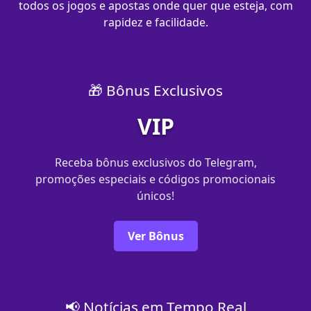
todos os jogos e apostas onde quer que esteja, com
rapidez e facilidade.
🎁 Bônus Exclusivos
VIP
Receba bônus exclusivos do Telegram,
promoções especiais e códigos promocionais
únicos!
Ver Bônus
📢 Notícias em Tempo Real