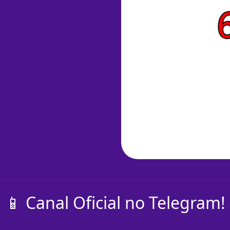
📱 Canal Oficial no Telegram!