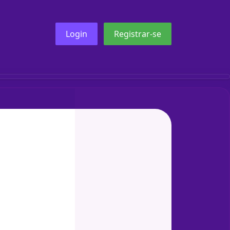
Login
Registrar-se