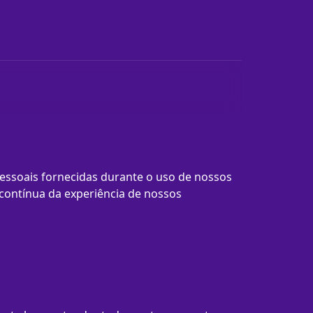
essoais fornecidas durante o uso de nossos
 contínua da experiência de nossos