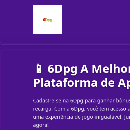
📱 6Dpg A Melho
Plataforma de A
Cadastre-se na 6Dpg para ganhar bônus
recarga. Com a 6Dpg, você tem acesso a
uma experiência de jogo inigualável. J
agora!