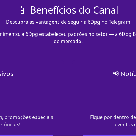
📱 Benefícios do Canal
Descubra as vantagens de seguir a 6Dpg no Telegram
enimento, a 6Dpg estabeleceu padrões no setor — a 6Dpg Bra
de mercado.
sivos
📢 Notí
m, promoções especiais
Fique por dentro d
s únicos!
eventos 