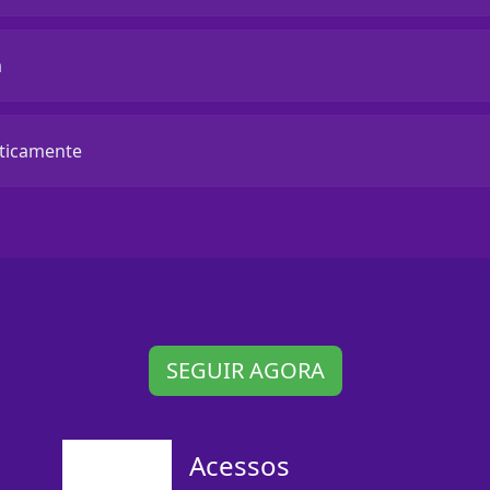
a
aticamente
SEGUIR AGORA
Acessos