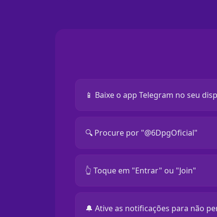
📱 Baixe o app Telegram no seu disp
🔍 Procure por "@6DpgOficial"
👆 Toque em "Entrar" ou "Join"
🔔 Ative as notificações para não p