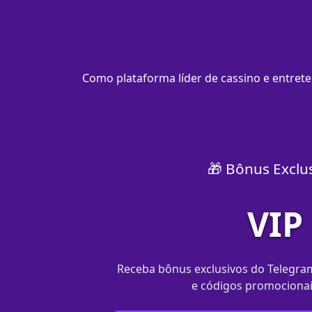
Como plataforma líder de cassino e entret
🎁 Bônus Exclu
VIP
Receba bônus exclusivos do Telegra
e códigos promocionai