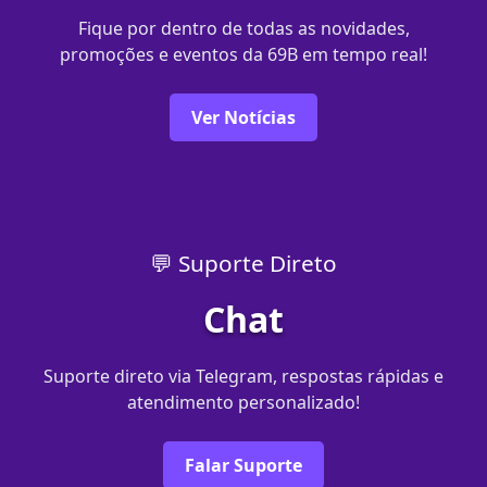
Fique por dentro de todas as novidades,
promoções e eventos da 69B em tempo real!
Ver Notícias
💬 Suporte Direto
Chat
Suporte direto via Telegram, respostas rápidas e
atendimento personalizado!
Falar Suporte