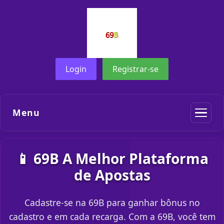
Login
Registrar-se
Menu
📱 69B A Melhor Plataforma
de Apostas
Cadastre-se na 69B para ganhar bônus no
cadastro e em cada recarga. Com a 69B, você tem