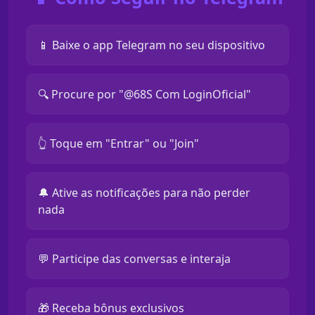
📱 Baixe o app Telegram no seu dispositivo
🔍 Procure por "@68S Com LoginOficial"
👆 Toque em "Entrar" ou "Join"
🔔 Ative as notificações para não perder
nada
💬 Participe das conversas e interaja
🎁 Receba bônus exclusivos