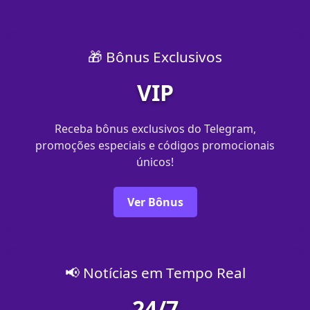
🎁 Bônus Exclusivos
VIP
Receba bônus exclusivos do Telegram,
promoções especiais e códigos promocionais
únicos!
Ver Bônus
📢 Notícias em Tempo Real
24/7