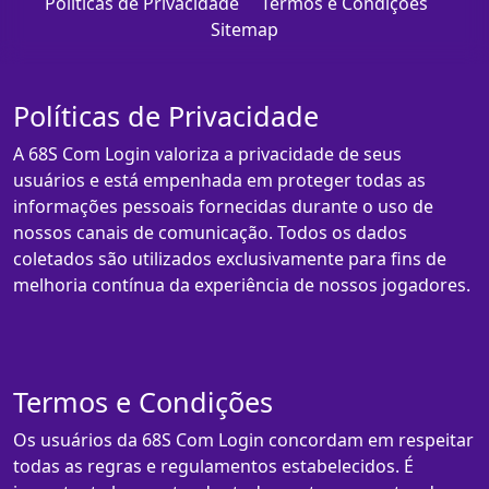
Políticas de Privacidade
Termos e Condições
Sitemap
Políticas de Privacidade
A 68S Com Login valoriza a privacidade de seus
usuários e está empenhada em proteger todas as
informações pessoais fornecidas durante o uso de
nossos canais de comunicação. Todos os dados
coletados são utilizados exclusivamente para fins de
melhoria contínua da experiência de nossos jogadores.
Termos e Condições
Os usuários da 68S Com Login concordam em respeitar
todas as regras e regulamentos estabelecidos. É