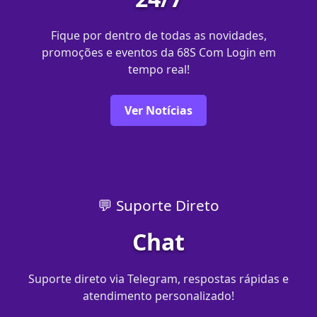
Fique por dentro de todas as novidades,
promoções e eventos da 68S Com Login em
tempo real!
Ver Notícias
💬 Suporte Direto
Chat
Suporte direto via Telegram, respostas rápidas e
atendimento personalizado!