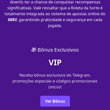
divertir, ter a chance de conquistar recompensas
significativas. Vale ressaltar que a Roleta da Sorte é
totalmente integrada ao sistema de apostas online do
688V
, garantindo praticidade e segurança em cada
jogada.
🎁 Bônus Exclusivos
VIP
Receba bônus exclusivos do Telegram,
promoções especiais e códigos promocionais
únicos!
Ver Bônus