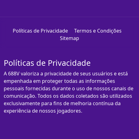
Políticas de Privacidade
Termos e Condições
Sitemap
Políticas de Privacidade
A 688V valoriza a privacidade de seus usuários e está
empenhada em proteger todas as informações
pessoais fornecidas durante o uso de nossos canais de
comunicação. Todos os dados coletados são utilizados
exclusivamente para fins de melhoria contínua da
experiência de nossos jogadores.