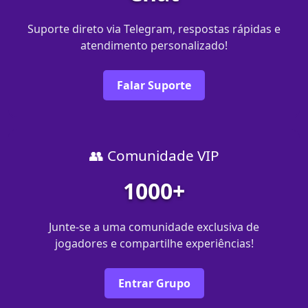
Suporte direto via Telegram, respostas rápidas e
atendimento personalizado!
Falar Suporte
👥 Comunidade VIP
1000+
Junte-se a uma comunidade exclusiva de
jogadores e compartilhe experiências!
Entrar Grupo