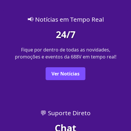
📢 Notícias em Tempo Real
24/7
Fique por dentro de todas as novidades,
promoções e eventos da 688V em tempo real!
Ver Notícias
💬 Suporte Direto
Chat