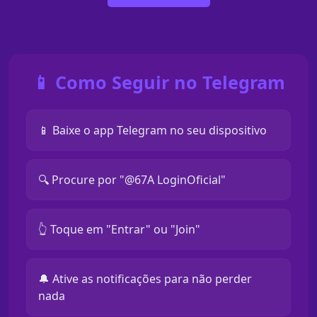
📱 Como Seguir no Telegram
📱 Baixe o app Telegram no seu dispositivo
🔍 Procure por "@67A LoginOficial"
👆 Toque em "Entrar" ou "Join"
🔔 Ative as notificações para não perder
nada