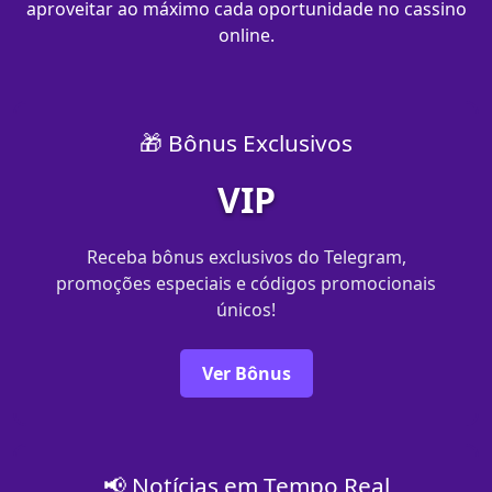
aproveitar ao máximo cada oportunidade no cassino
online.
🎁 Bônus Exclusivos
VIP
Receba bônus exclusivos do Telegram,
promoções especiais e códigos promocionais
únicos!
Ver Bônus
📢 Notícias em Tempo Real