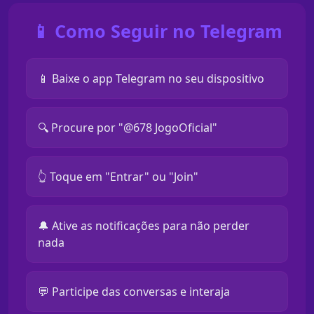
📱 Como Seguir no Telegram
📱 Baixe o app Telegram no seu dispositivo
🔍 Procure por "@678 JogoOficial"
👆 Toque em "Entrar" ou "Join"
🔔 Ative as notificações para não perder
nada
💬 Participe das conversas e interaja