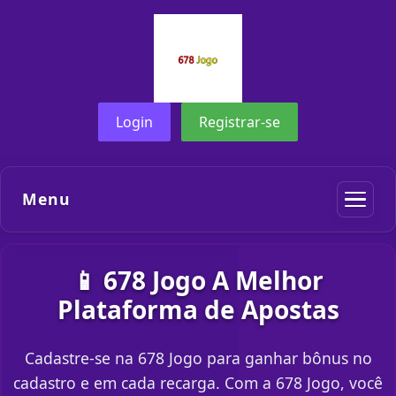
Login
Registrar-se
Menu
📱 678 Jogo A Melhor
Plataforma de Apostas
Cadastre-se na 678 Jogo para ganhar bônus no
cadastro e em cada recarga. Com a 678 Jogo, você