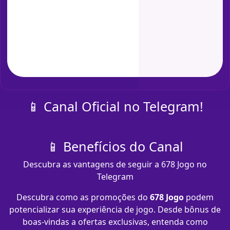
📱 Canal Oficial no Telegram!
📱 Benefícios do Canal
Descubra as vantagens de seguir a 678 Jogo no
Telegram
Descubra como as promoções do
678 Jogo
podem
potencializar sua experiência de jogo. Desde bônus de
boas-vindas a ofertas exclusivas, entenda como