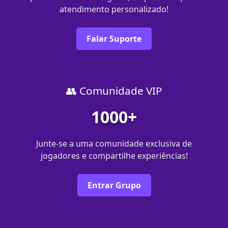
atendimento personalizado!
Falar Suporte
👥 Comunidade VIP
1000+
Junte-se a uma comunidade exclusiva de
jogadores e compartilhe experiências!
Entrar Grupo