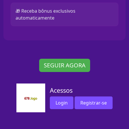
🎁 Receba bônus exclusivos
automaticamente
SEGUIR AGORA
Acessos
Login
Registrar-se