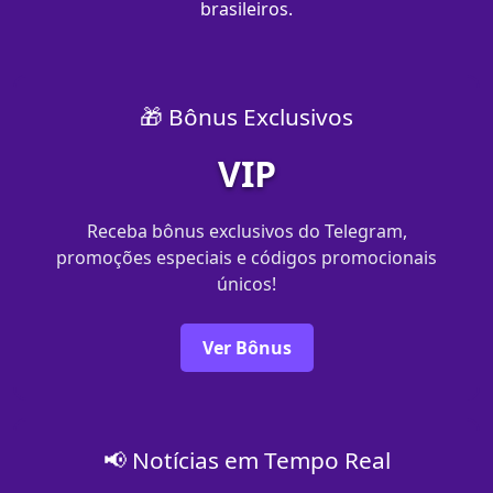
brasileiros.
🎁 Bônus Exclusivos
VIP
Receba bônus exclusivos do Telegram,
promoções especiais e códigos promocionais
únicos!
Ver Bônus
📢 Notícias em Tempo Real