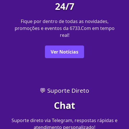
24/7
Fique por dentro de todas as novidades,
promoções e eventos da 6733.Com em tempo
real!
Ver Notícias
💬 Suporte Direto
Chat
Suporte direto via Telegram, respostas rápidas e
atendimento personalizado!