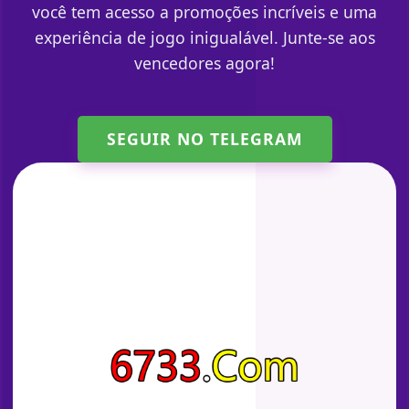
você tem acesso a promoções incríveis e uma
experiência de jogo inigualável. Junte-se aos
vencedores agora!
SEGUIR NO TELEGRAM