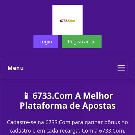
Login
Registrar-se
Menu
📱 6733.Com A Melhor
Plataforma de Apostas
Cadastre-se na 6733.Com para ganhar bônus no
cadastro e em cada recarga. Com a 6733.Com,