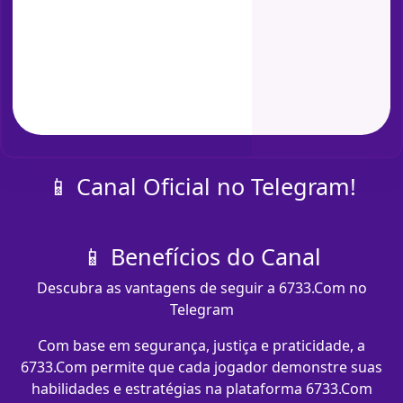
📱 Canal Oficial no Telegram!
📱 Benefícios do Canal
Descubra as vantagens de seguir a 6733.Com no
Telegram
Com base em segurança, justiça e praticidade, a
6733.Com permite que cada jogador demonstre suas
habilidades e estratégias na plataforma 6733.Com