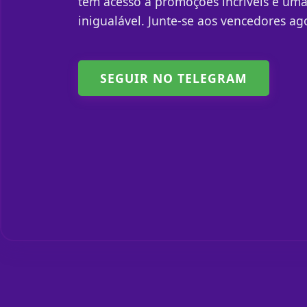
tem acesso a promoções incríveis e uma
inigualável. Junte-se aos vencedores ag
SEGUIR NO TELEGRAM