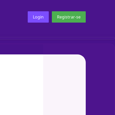
Login
Registrar-se