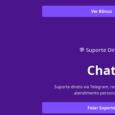
Ver Bônus
💬 Suporte Di
Cha
Suporte direto via Telegram, r
atendimento persona
Falar Suport