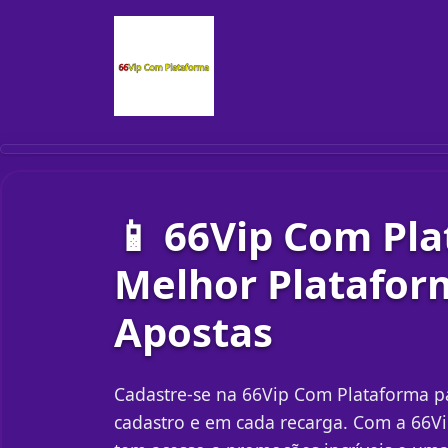
📱 66Vip Com Pl
Melhor Platafor
Apostas
Cadastre-se na 66Vip Com Plataforma 
cadastro e em cada recarga. Com a 66V