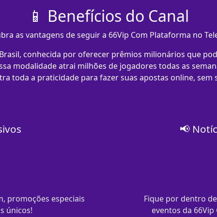
📱 Benefícios do Canal
bra as vantagens de seguir a 66Vip Com Plataforma no Te
Brasil, conhecida por oferecer prêmios milionários que p
essa modalidade atrai milhões de jogadores todas as sema
ra toda a praticidade para fazer suas apostas online, sem s
sivos
📢 Notí
m, promoções especiais
Fique por dentro d
s únicos!
eventos da 66Vip