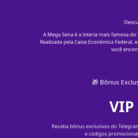
Descu
A Mega Sena é a loteria mais famosa do 
Realizada pela Caixa Econômica Federal, 
você encont
🎁 Bônus Exclu
VIP
Receba bônus exclusivos do Telegra
e códigos promocionai