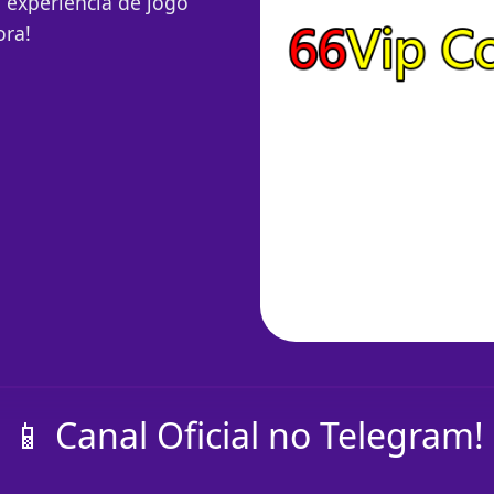
 experiência de jogo
ora!
📱 Canal Oficial no Telegram!