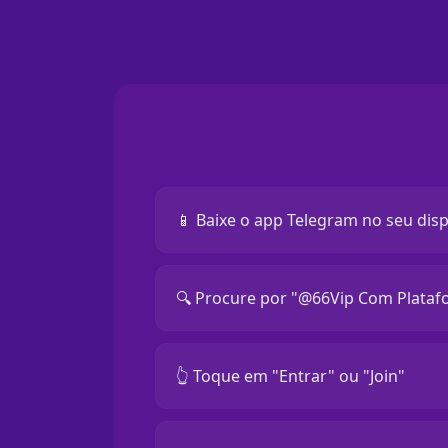
📱 Baixe o app Telegram no seu disp
🔍 Procure por "@66Vip Com Plataf
👆 Toque em "Entrar" ou "Join"