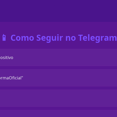
📱 Como Seguir no Telegram
ositivo
ormaOficial"