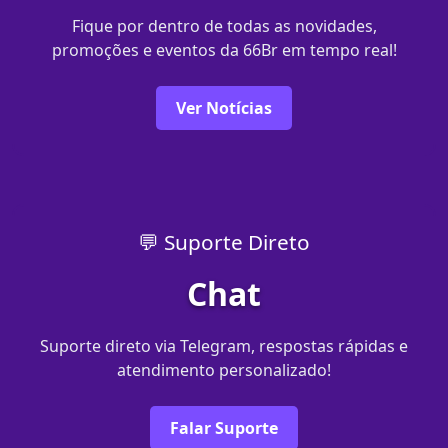
Fique por dentro de todas as novidades,
promoções e eventos da 66Br em tempo real!
Ver Notícias
💬 Suporte Direto
Chat
Suporte direto via Telegram, respostas rápidas e
atendimento personalizado!
Falar Suporte