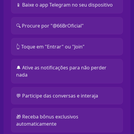
📱 Baixe o app Telegram no seu dispositivo
🔍 Procure por "@66BrOficial"
👆 Toque em "Entrar" ou "Join"
🔔 Ative as notificações para não perder
nada
💬 Participe das conversas e interaja
🎁 Receba bônus exclusivos
automaticamente