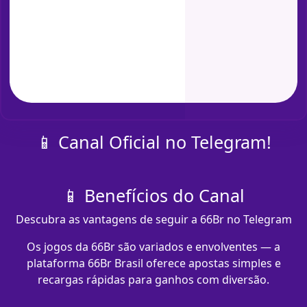
📱 Canal Oficial no Telegram!
📱 Benefícios do Canal
Descubra as vantagens de seguir a 66Br no Telegram
Os jogos da 66Br são variados e envolventes — a
plataforma 66Br Brasil oferece apostas simples e
recargas rápidas para ganhos com diversão.