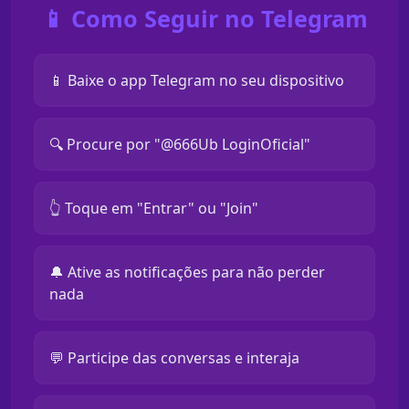
📱 Como Seguir no Telegram
📱 Baixe o app Telegram no seu dispositivo
🔍 Procure por "@666Ub LoginOficial"
👆 Toque em "Entrar" ou "Join"
🔔 Ative as notificações para não perder
nada
💬 Participe das conversas e interaja