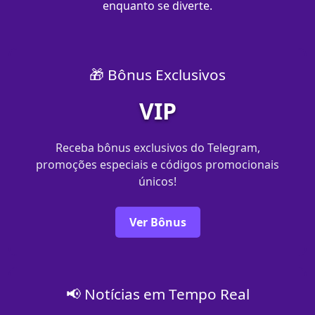
enquanto se diverte.
🎁 Bônus Exclusivos
VIP
Receba bônus exclusivos do Telegram,
promoções especiais e códigos promocionais
únicos!
Ver Bônus
📢 Notícias em Tempo Real