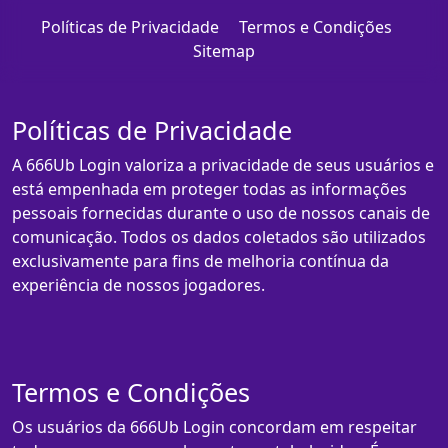
Políticas de Privacidade
Termos e Condições
Sitemap
Políticas de Privacidade
A 666Ub Login valoriza a privacidade de seus usuários e
está empenhada em proteger todas as informações
pessoais fornecidas durante o uso de nossos canais de
comunicação. Todos os dados coletados são utilizados
exclusivamente para fins de melhoria contínua da
experiência de nossos jogadores.
Termos e Condições
Os usuários da 666Ub Login concordam em respeitar