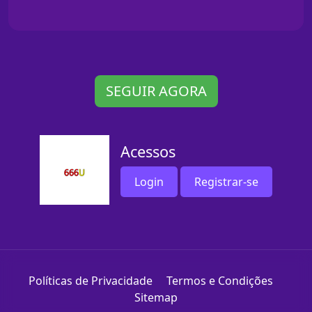
SEGUIR AGORA
Acessos
Login
Registrar-se
Políticas de Privacidade
Termos e Condições
Sitemap