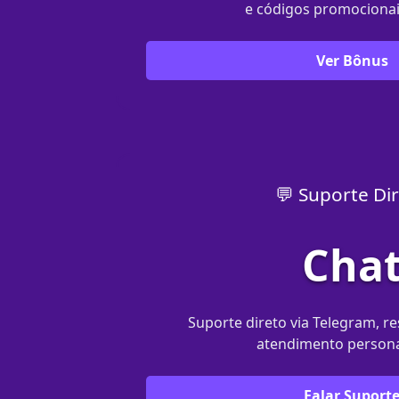
e códigos promocionai
Ver Bônus
💬 Suporte Di
Cha
Suporte direto via Telegram, r
atendimento persona
Falar Suport