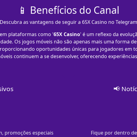
📱 Benefícios do Canal
Descubra as vantagens de seguir a 65X Casino no Telegra
' em plataformas como '
65X Casino
' é um reflexo da evoluç
ividade. Os jogos móveis não são apenas mais uma forma d
 proporcionando oportunidades únicas para jogadores em 
veis continuem a se desenvolver, oferecendo experiências
sivos
📢 Notí
m, promoções especiais
Fique por dentro d