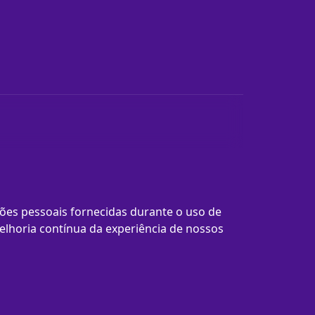
ões pessoais fornecidas durante o uso de
elhoria contínua da experiência de nossos