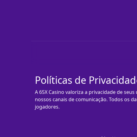
Políticas de Privacida
A 65X Casino valoriza a privacidade de seu
nossos canais de comunicação. Todos os dad
jogadores.