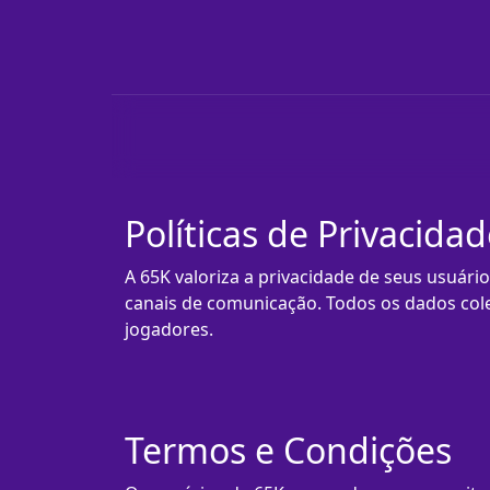
Políticas de Privacida
A 65K valoriza a privacidade de seus usuár
canais de comunicação. Todos os dados cole
jogadores.
Termos e Condições