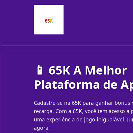
📱 65K A Melhor
Plataforma de A
Cadastre-se na 65K para ganhar bônus 
recarga. Com a 65K, você tem acesso a 
uma experiência de jogo inigualável. J
agora!