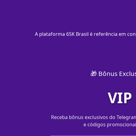
A plataforma 65K Brasil é referência em co
🎁 Bônus Exclu
VIP
Receba bônus exclusivos do Telegra
e códigos promocionai