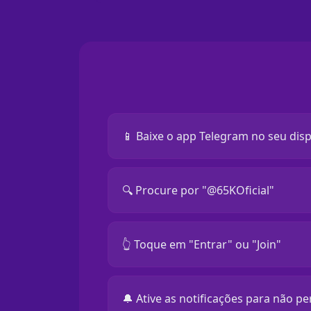
📱 Baixe o app Telegram no seu disp
🔍 Procure por "@65KOficial"
👆 Toque em "Entrar" ou "Join"
🔔 Ative as notificações para não p