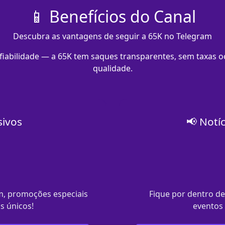
📱 Benefícios do Canal
Descubra as vantagens de seguir a 65K no Telegram
nfiabilidade — a 65K tem saques transparentes, sem taxas o
qualidade.
sivos
📢 Notí
m, promoções especiais
Fique por dentro d
s únicos!
eventos