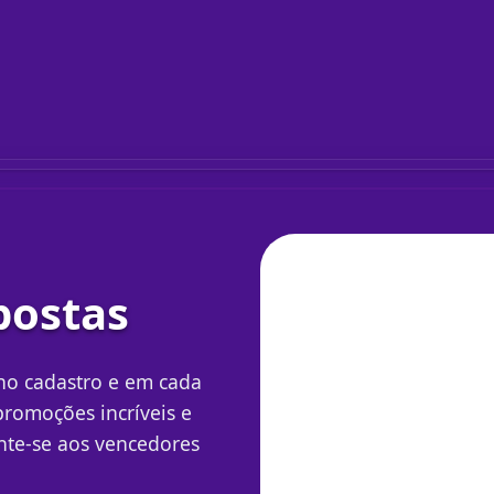
postas
no cadastro e em cada
promoções incríveis e
unte-se aos vencedores