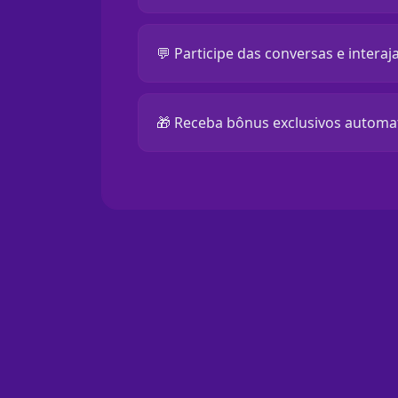
💬 Participe das conversas e interaj
🎁 Receba bônus exclusivos autom