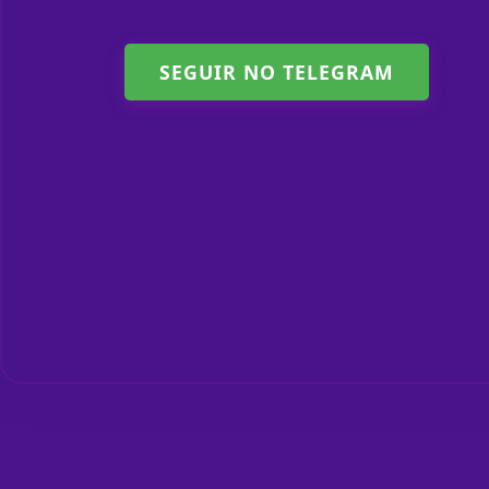
SEGUIR NO TELEGRAM