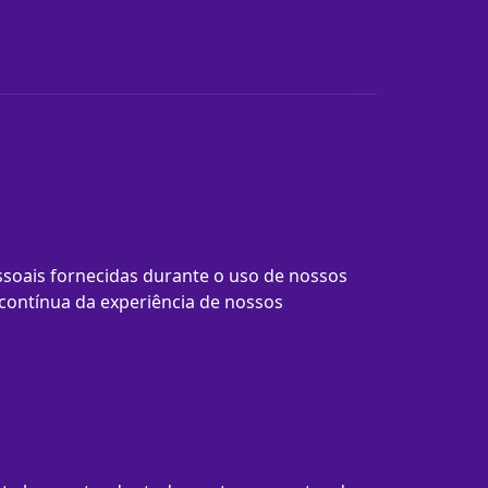
ssoais fornecidas durante o uso de nossos
 contínua da experiência de nossos