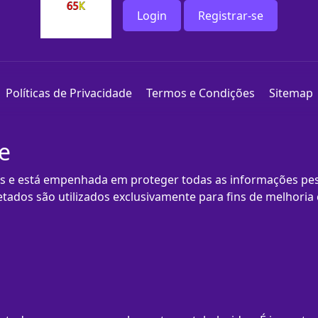
Login
Registrar-se
Políticas de Privacidade
Termos e Condições
Sitemap
de
ios e está empenhada em proteger todas as informações pe
tados são utilizados exclusivamente para fins de melhoria