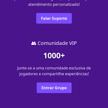
atendimento personalizado!
Falar Suporte
👥 Comunidade VIP
1000+
Junte-se a uma comunidade exclusiva de
jogadores e compartilhe experiências!
Entrar Grupo