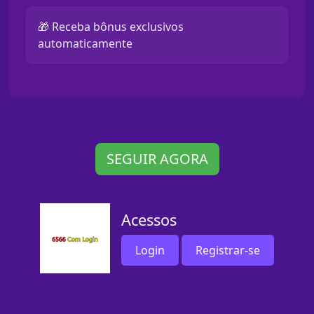
🎁 Receba bônus exclusivos
automaticamente
SEGUIR AGORA
Acessos
Login
Registrar-se