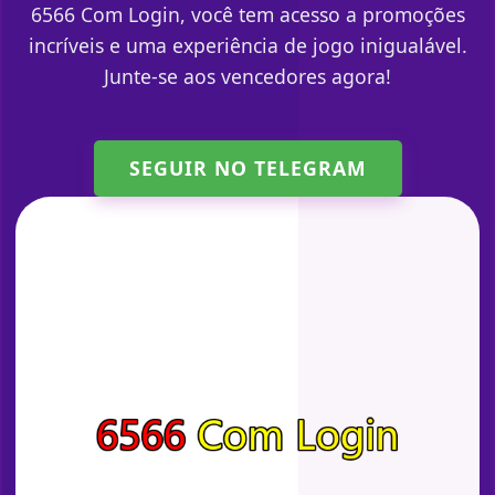
6566 Com Login, você tem acesso a promoções
incríveis e uma experiência de jogo inigualável.
Junte-se aos vencedores agora!
SEGUIR NO TELEGRAM