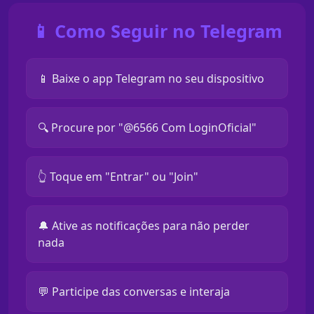
📱 Como Seguir no Telegram
📱 Baixe o app Telegram no seu dispositivo
🔍 Procure por "@6566 Com LoginOficial"
👆 Toque em "Entrar" ou "Join"
🔔 Ative as notificações para não perder
nada
💬 Participe das conversas e interaja