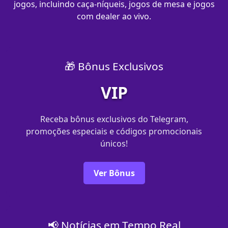
jogos, incluindo caça-níqueis, jogos de mesa e jogos
com dealer ao vivo.
🎁 Bônus Exclusivos
VIP
Receba bônus exclusivos do Telegram,
promoções especiais e códigos promocionais
únicos!
Ver Bônus
📢 Notícias em Tempo Real