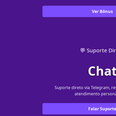
Ver Bônus
💬 Suporte Di
Cha
Suporte direto via Telegram, r
atendimento persona
Falar Suport