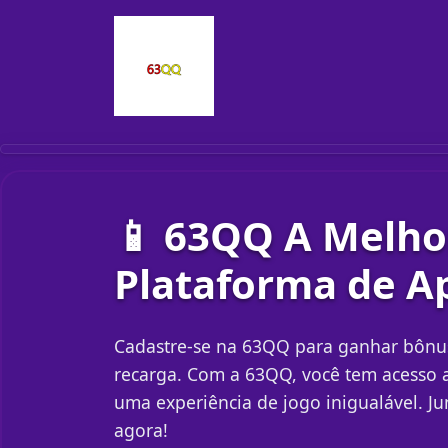
📱 63QQ A Melho
Plataforma de A
Cadastre-se na 63QQ para ganhar bônu
recarga. Com a 63QQ, você tem acesso a
uma experiência de jogo inigualável. J
agora!