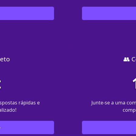
reto
👥 
t
espostas rápidas e
Junte-se a uma com
lizado!
compa
e