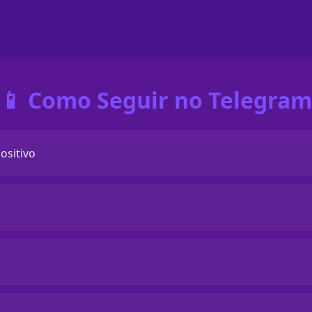
📱 Como Seguir no Telegram
ositivo