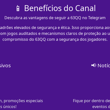
📱 Benefícios do Canal
Descubra as vantagens de seguir a 63QQ no Telegram
adrões elevados de segurança e ética. Isso proporciona aos
om jogos auditados e mecanismos claros de proteção ao us
compromisso do 63QQ com a segurança dos jogadores.
sivos
📢 Notí
m, promoções especiais
Fique por dentro d
s únicos!
eventos 