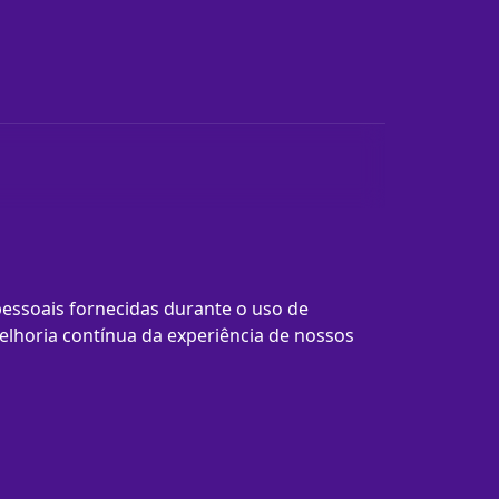
essoais fornecidas durante o uso de
elhoria contínua da experiência de nossos