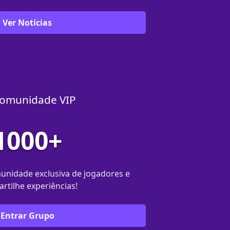
Ver Notícias
Comunidade VIP
1000+
unidade exclusiva de jogadores e
rtilhe experiências!
Entrar Grupo