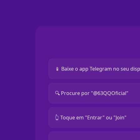
📱 Baixe o app Telegram no seu disp
🔍 Procure por "@63QQOficial"
👆 Toque em "Entrar" ou "Join"