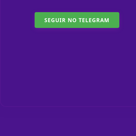
SEGUIR NO TELEGRAM