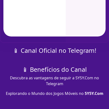
📱 Canal Oficial no Telegram!
📱 Benefícios do Canal
Descubra as vantagens de seguir a 5Y5Y.Com no
Telegram
Explorando o Mundo dos Jogos Móveis no
5Y5Y.Com