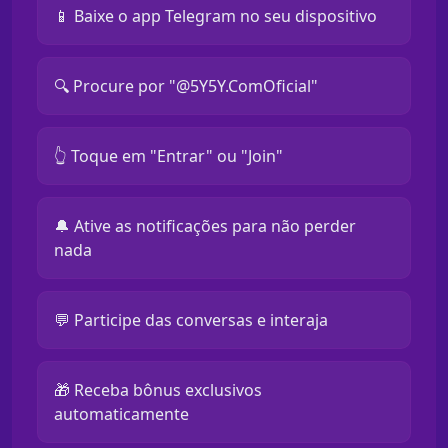
📱 Baixe o app Telegram no seu dispositivo
🔍 Procure por "@5Y5Y.ComOficial"
👆 Toque em "Entrar" ou "Join"
🔔 Ative as notificações para não perder
nada
💬 Participe das conversas e interaja
🎁 Receba bônus exclusivos
automaticamente