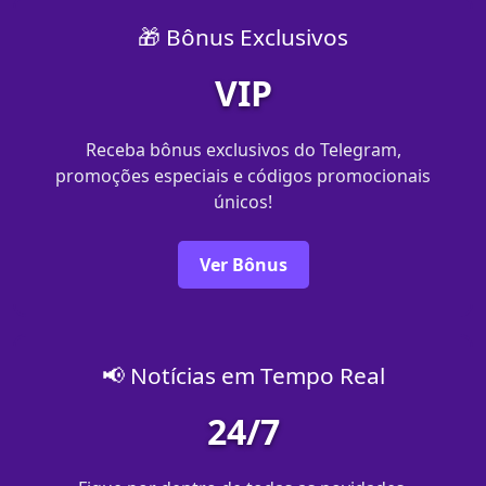
🎁 Bônus Exclusivos
VIP
Receba bônus exclusivos do Telegram,
promoções especiais e códigos promocionais
únicos!
Ver Bônus
📢 Notícias em Tempo Real
24/7