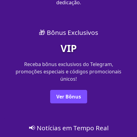
dedicação.
🎁 Bônus Exclusivos
VIP
Receba bônus exclusivos do Telegram,
promoções especiais e códigos promocionais
únicos!
Ver Bônus
📢 Notícias em Tempo Real