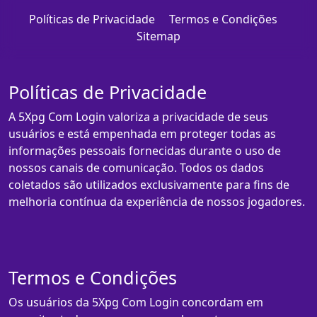
Políticas de Privacidade
Termos e Condições
Sitemap
Políticas de Privacidade
A 5Xpg Com Login valoriza a privacidade de seus
usuários e está empenhada em proteger todas as
informações pessoais fornecidas durante o uso de
nossos canais de comunicação. Todos os dados
coletados são utilizados exclusivamente para fins de
melhoria contínua da experiência de nossos jogadores.
Termos e Condições
Os usuários da 5Xpg Com Login concordam em