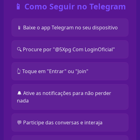
📱 Como Seguir no Telegram
📱 Baixe o app Telegram no seu dispositivo
🔍 Procure por "@5Xpg Com LoginOficial"
👆 Toque em "Entrar" ou "Join"
🔔 Ative as notificações para não perder
nada
💬 Participe das conversas e interaja