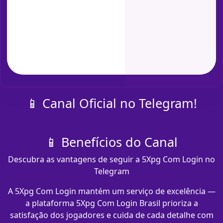
📱 Canal Oficial no Telegram!
📱 Benefícios do Canal
Descubra as vantagens de seguir a 5Xpg Com Login no
Telegram
A 5Xpg Com Login mantém um serviço de excelência —
a plataforma 5Xpg Com Login Brasil prioriza a
satisfação dos jogadores e cuida de cada detalhe com