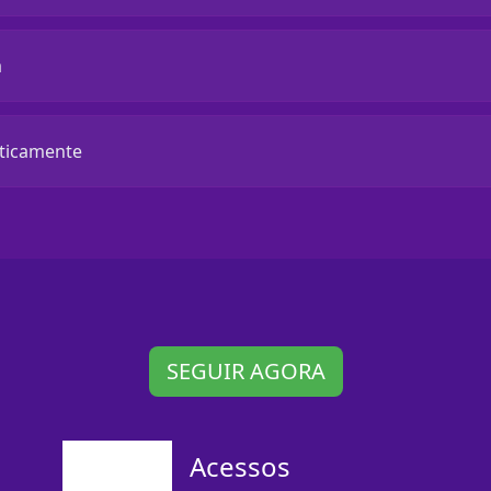
a
aticamente
SEGUIR AGORA
Acessos