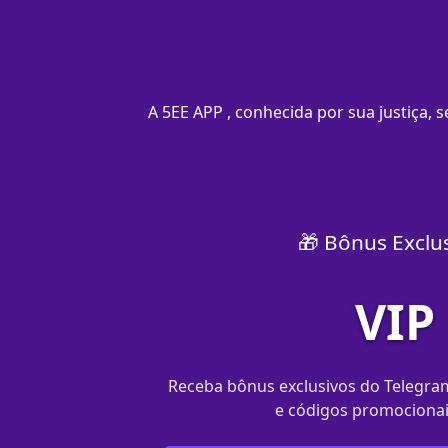
A 5EE APP , conhecida por sua justiça, 
🎁 Bônus Exclu
VIP
Receba bônus exclusivos do Telegra
e códigos promocionai