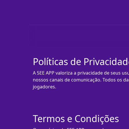
Políticas de Privacida
A 5EE APP valoriza a privacidade de seus u
nossos canais de comunicação. Todos os dad
jogadores.
Termos e Condições