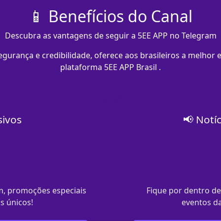
📱 Benefícios do Canal
Descubra as vantagens de seguir a 5EE APP no Telegram
segurança e credibilidade, oferece aos brasileiros a melhor 
plataforma 5EE APP Brasil .
sivos
📢 Notí
m, promoções especiais
Fique por dentro d
s únicos!
eventos d