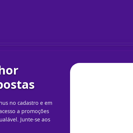
hor
postas
nus no cadastro e em
 acesso a promoções
ualável. Junte-se aos