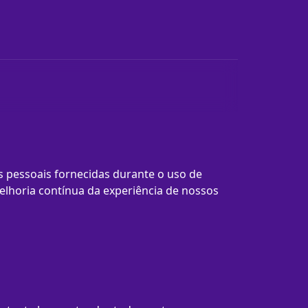
s pessoais fornecidas durante o uso de
elhoria contínua da experiência de nossos