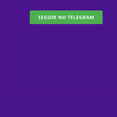
SEGUIR NO TELEGRAM