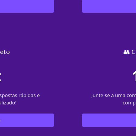
reto
👥 
t
espostas rápidas e
Junte-se a uma com
lizado!
compa
e