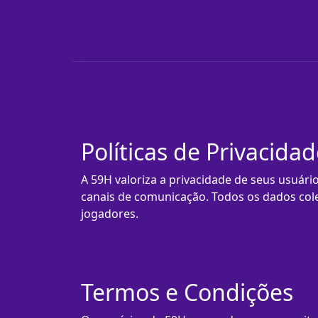
Políticas de Privacida
A 59H valoriza a privacidade de seus usuár
canais de comunicação. Todos os dados cole
jogadores.
Termos e Condições