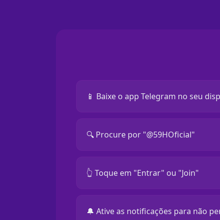
📱 Baixe o app Telegram no seu disp
🔍 Procure por "@59HOficial"
👆 Toque em "Entrar" ou "Join"
🔔 Ative as notificações para não p