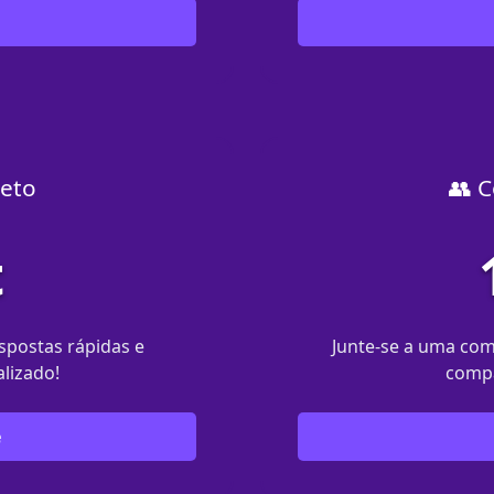
reto
👥 
t
espostas rápidas e
Junte-se a uma com
lizado!
compa
e