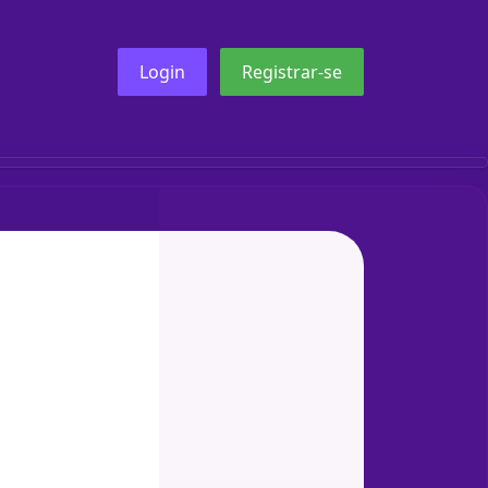
Login
Registrar-se