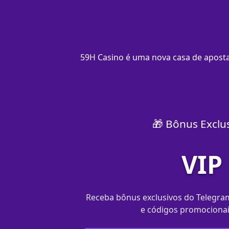
59H Casino é uma nova casa de aposta
🎁 Bônus Exclu
VIP
Receba bônus exclusivos do Telegra
e códigos promocionai