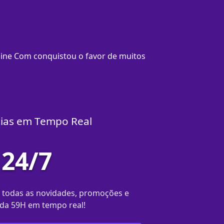
line Com conquistou o favor de muitos
cias em Tempo Real
24/7
e todas as novidades, promoções e
 da 59H em tempo real!