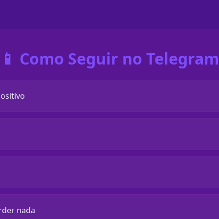
📱 Como Seguir no Telegram
ositivo
erder nada