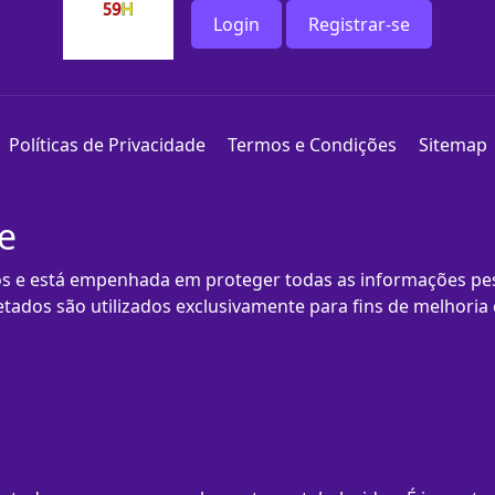
Login
Registrar-se
Políticas de Privacidade
Termos e Condições
Sitemap
de
ios e está empenhada em proteger todas as informações pe
tados são utilizados exclusivamente para fins de melhoria