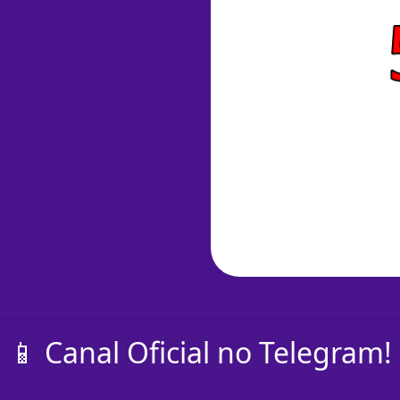
📱 Canal Oficial no Telegram!