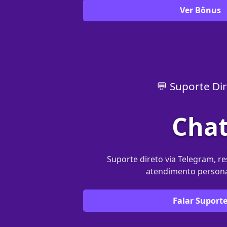
Ver Bônus
💬 Suporte Di
Cha
Suporte direto via Telegram, r
atendimento persona
Falar Suport