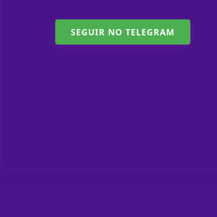
SEGUIR NO TELEGRAM