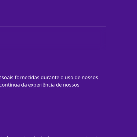
ssoais fornecidas durante o uso de nossos
 contínua da experiência de nossos