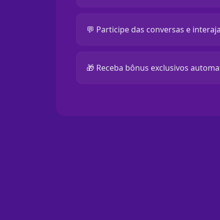
💬 Participe das conversas e interaj
🎁 Receba bônus exclusivos autom