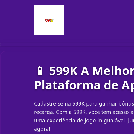
📱 599K A Melho
Plataforma de A
Cadastre-se na 599K para ganhar bônus
recarga. Com a 599K, você tem acesso a
uma experiência de jogo inigualável. J
agora!