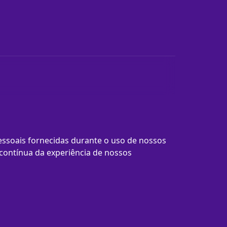
essoais fornecidas durante o uso de nossos
 contínua da experiência de nossos