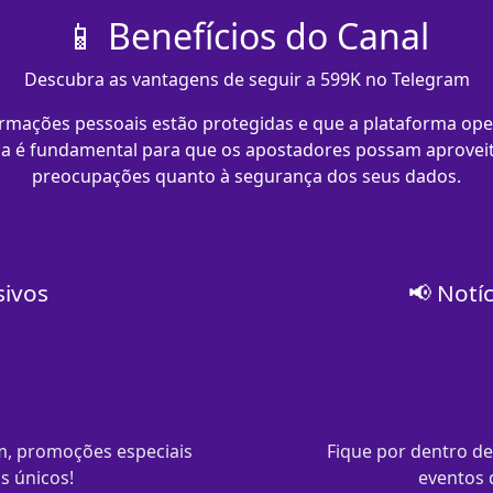
📱 Benefícios do Canal
Descubra as vantagens de seguir a 599K no Telegram
mações pessoais estão protegidas e que a plataforma opera
ça é fundamental para que os apostadores possam aprovei
preocupações quanto à segurança dos seus dados.
sivos
📢 Notí
m, promoções especiais
Fique por dentro d
s únicos!
eventos 