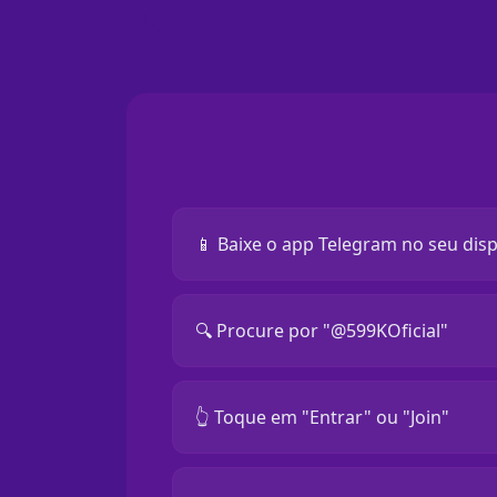
📱 Baixe o app Telegram no seu disp
🔍 Procure por "@599KOficial"
👆 Toque em "Entrar" ou "Join"