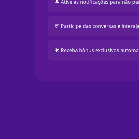
🔔 Ative as notificações para não p
💬 Participe das conversas e interaj
🎁 Receba bônus exclusivos autom