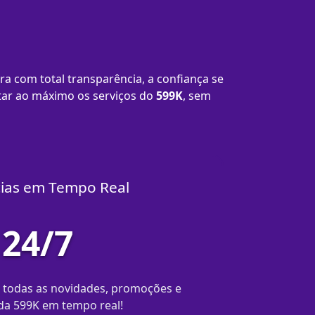
 com total transparência, a confiança se
tar ao máximo os serviços do
599K
, sem
cias em Tempo Real
24/7
e todas as novidades, promoções e
da 599K em tempo real!