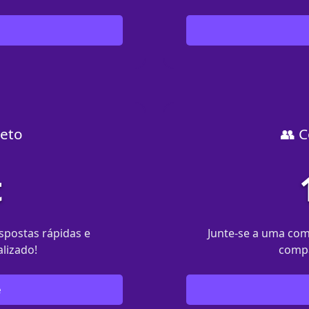
reto
👥 
t
espostas rápidas e
Junte-se a uma com
lizado!
compa
e