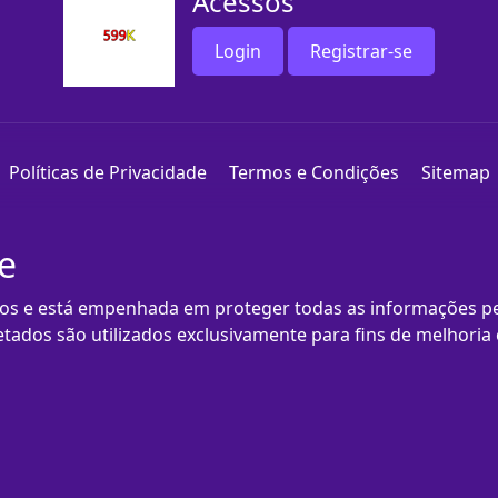
Acessos
Login
Registrar-se
Políticas de Privacidade
Termos e Condições
Sitemap
de
rios e está empenhada em proteger todas as informações p
tados são utilizados exclusivamente para fins de melhoria