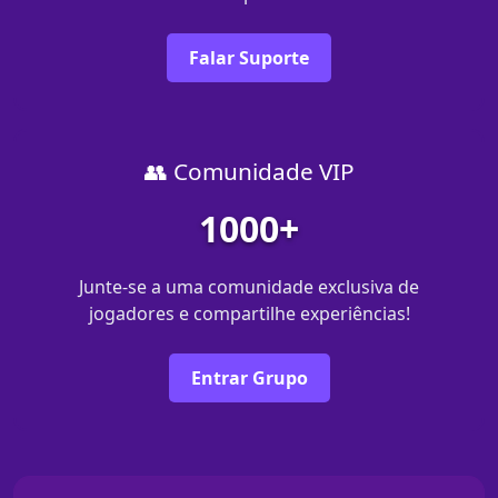
Falar Suporte
👥 Comunidade VIP
1000+
Junte-se a uma comunidade exclusiva de
jogadores e compartilhe experiências!
Entrar Grupo