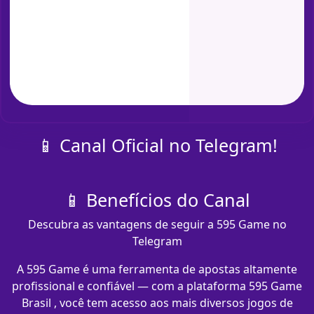
📱 Canal Oficial no Telegram!
📱 Benefícios do Canal
Descubra as vantagens de seguir a 595 Game no
Telegram
A 595 Game é uma ferramenta de apostas altamente
profissional e confiável — com a plataforma 595 Game
Brasil , você tem acesso aos mais diversos jogos de